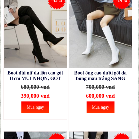
-43%
-14%
Boot đùi nữ da lộn cao gót
Boot ống cao dưới gối da
11cm MŨI NHỌN, GÓT
bóng màu trắng SANG
NHỌN GCC0401
CHẢNH GCC2702
680,000 vnđ
700,000 vnđ
390,000 vnđ
600,000 vnđ
Mua ngay
Mua ngay