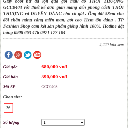
Giày boot nữ da lộn qua gối màu đỏ THỜI THƯỢNG
GCC0403 với thiết kế đơn giản mang đến phong cách THỜI
THƯỢNG và DUYÊN DÁNG cho cô gái . Ống dài 58cm cho
đôi chân nàng càng miên man, gót cao 11cm tôn dáng . TP
Fashion Shop cam kết sản phẩm giống hình 100%. Hotline đặt
hàng 0908 663 476 0971 177 104
4,220 lượt xem
680,000 vnđ
Giá gốc
390,000 vnđ
Giá bán
Mã SP
GCC0403
Chọn size:
36
Số lượng