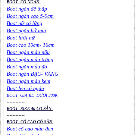
BOOT CỔ NGẮN
Boot ngắn đế thấp
Boot ngắn cao 5-9cm
Boot nữ cổ lửng
Boot ngắn hở mũi
Boot lưới nữ
Boot cao 10cm- 16cm
Boot ngắn màu nâu
Boot ngắn màu trắng
Boot ngắn màu đỏ
Boot ngắn BẠC- VÀNG
Boot ngắn màu kem
Boot len cổ ngắn
BOOT GIÁ RẺ DƯỚI 300K
----
----
----
BOOT SIZE 40 CÓ SẴN
----
----
----
BOOT CỔ CAO CÓ SẴN
Boot cổ cao màu đen