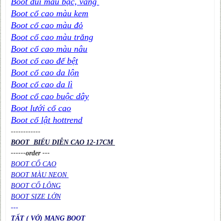
Boot đùi màu bạc, vàng
Boot cổ cao màu kem
Boot cổ cao màu đỏ
Boot cổ cao màu trắng
Boot cổ cao màu nâu
Boot cổ cao đế bệt
Boot cổ cao da lộn
Boot cổ cao da lì
Boot cổ cao buộc dây
Boot lưới cổ cao
Boot cổ lật hottrend
----
----
----
BOOT BIỂU DIỄN CAO 12-17CM
------order ---
BOOT CỔ CAO
BOOT MÀU NEON
BOOT CỔ LÔNG
BOOT SIZE LỚN
---
TẤT ( VỚ) MANG BOOT