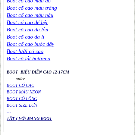
Boot cổ cao màu đỏ
Boot cổ cao màu trắng
Boot cổ cao màu nâu
Boot cổ cao đế bệt
Boot cổ cao da lộn
Boot cổ cao da lì
Boot cổ cao buộc dây
Boot lưới cổ cao
Boot cổ lật hottrend
----
----
----
BOOT BIỂU DIỄN CAO 12-17CM
------order ---
BOOT CỔ CAO
BOOT MÀU NEON
BOOT CỔ LÔNG
BOOT SIZE LỚN
---
TẤT ( VỚ) MANG BOOT