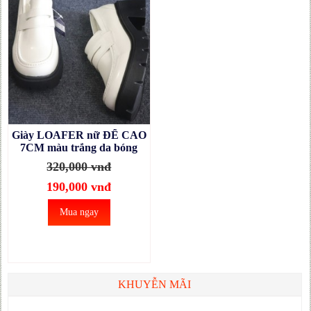
Giày LOAFER nữ ĐẾ CAO
7CM màu trắng da bóng
phong cách Hàn Quốc
320,000 vnđ
GBN119B
190,000 vnđ
Mua ngay
KHUYỄN MÃI