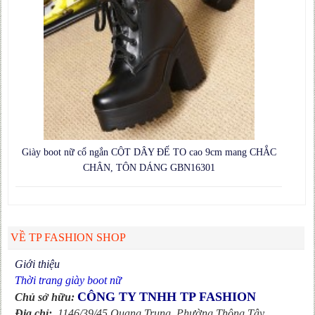
Giày boot nữ cổ ngắn CỘT DÂY ĐẾ TO cao 9cm mang CHẮC
CHÂN, TÔN DÁNG GBN16301
VỀ TP FASHION SHOP
Giới thiệu
Thời trang giày boot nữ
CÔNG TY TNHH TP FASHION
Chủ sở hữu:
Địa chỉ:
1146/39/45 Quang Trung, Phường Thông Tây