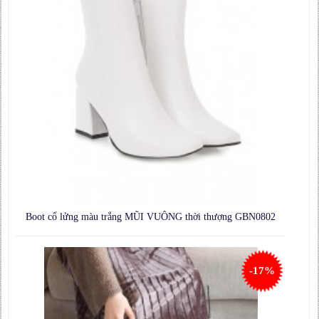
Boot cổ lửng màu trắng MŨI VUÔNG thời thượng GBN0802
-17%