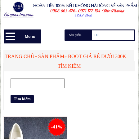
0 Sản phẩm
0 Đ
Menu
TRANG CHỦ
»
SẢN PHẨM
»
BOOT GIÁ RẺ DƯỚI 300K
TÌM KIẾM
-41%