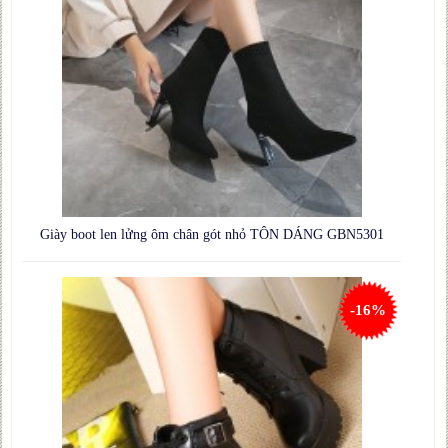
Giày boot len lửng ôm chân gót nhỏ TÔN DÁNG GBN5301
-16%