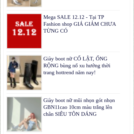
Mega SALE 12.12 - Tại TP
Fashion shop GIÁ GIẢM CHƯA
TỪNG CÓ
Giày boot nữ CỔ LẬT, ỐNG
RỘNG bùng nổ xu hướng thời
trang hottrend năm nay!
Giày boot nữ mũi nhọn gót nhọn
GBN11cao 10cm màu trắng lên
chân SIÊU TÔN DÁNG