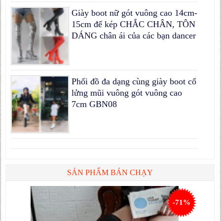
Giày boot nữ gót vuông cao 14cm-
15cm đế kép CHẮC CHÂN, TÔN
DÁNG chân ái của các bạn dancer
Phối đồ đa dạng cùng giày boot cổ
lửng mũi vuông gót vuông cao
7cm GBN08
SẢN PHẨM BÁN CHẠY
-71%