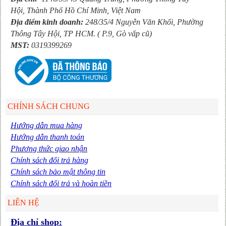
Hội, Thành Phố Hồ Chí Minh, Việt Nam
Địa điểm kinh doanh:
248/35/4 Nguyễn Văn Khối, Phường
Thông Tây Hội,
TP HCM. ( P.9, Gò vấp cũ)
MST:
0319399269
CHÍNH SÁCH CHUNG
Hướng dẫn mua hàng
Hướng dẫn thanh toán
Phương thức giao nhận
Chính sách đổi trả hàng
Chính sách bảo mật thông tin
Chính sách đổi trả và hoàn tiền
LIÊN HỆ
Địa chỉ shop: