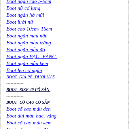
Boot ngắn cao 5-9cm
Boot nữ cổ lửng
Boot ngắn hở mũi
Boot lưới nữ
Boot cao 10cm- 16cm
Boot ngắn màu nâu
Boot ngắn màu trắng
Boot ngắn màu đỏ
Boot ngắn BẠC- VÀNG
Boot ngắn màu kem
Boot len cổ ngắn
BOOT GIÁ RẺ DƯỚI 300K
----
----
----
BOOT SIZE 40 CÓ SẴN
----
----
----
BOOT CỔ CAO CÓ SẴN
Boot cổ cao màu đen
Boot đùi màu bạc, vàng
Boot cổ cao màu kem