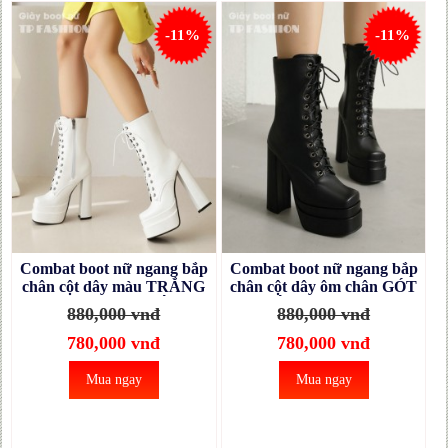
-11%
-11%
Combat boot nữ ngang bắp
Combat boot nữ ngang bắp
chân cột dây màu TRẮNG
chân cột dây ôm chân GÓT
ôm chân GÓT VUÔNG
VUÔNG 14CM, MŨI
880,000 vnđ
880,000 vnđ
14CM thời thượng GBN41B
VUÔNG thời thượng
GBN41A
780,000 vnđ
780,000 vnđ
Mua ngay
Mua ngay