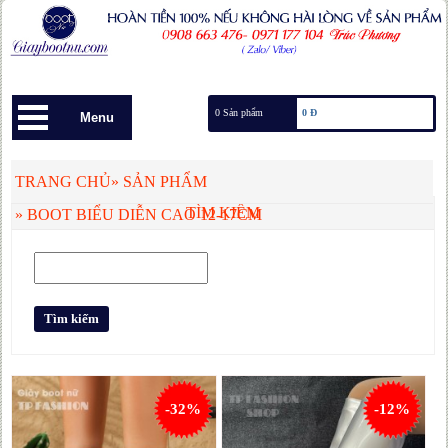
0 Sản phẩm
0 Đ
Menu
TRANG CHỦ
»
SẢN PHẨM
TÌM KIẾM
»
BOOT BIỂU DIỄN CAO 12-17CM
-32%
-12%