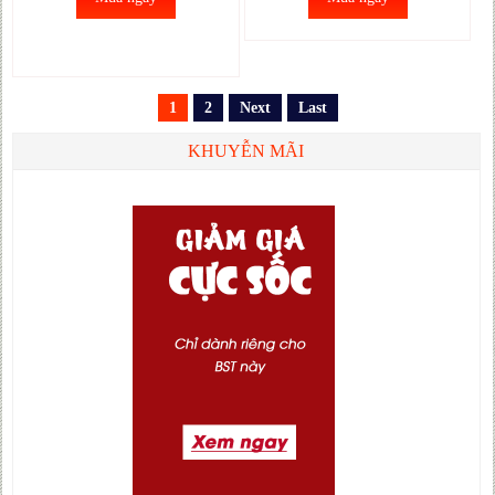
1
2
Next
Last
KHUYỄN MÃI