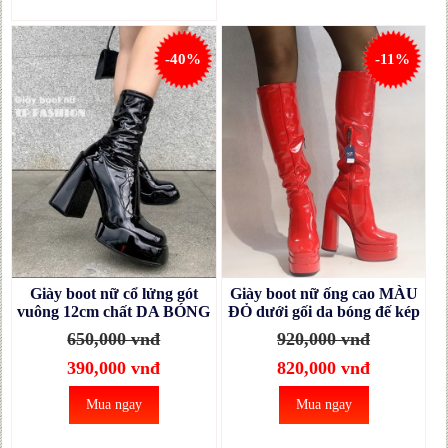
-40%
-11%
Giày boot nữ cổ lửng gót
Giày boot nữ ống cao MÀU
vuông 12cm chất DA BÓNG
ĐỎ dưới gối da bóng đế kép
sang chảnh, thiết kế đơn
14cm SANG CHẢNH
650,000 vnđ
920,000 vnđ
giản KHÔNG DÂY KÉO
GCC01C
GBN15
390,000 vnđ
820,000 vnđ
Mua ngay
Mua ngay