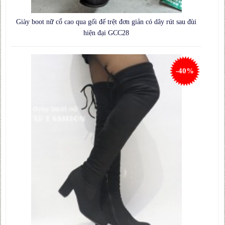
Giày boot nữ cổ cao qua gối đế trệt đơn giản có dây rút sau đùi
hiện đại GCC28
-40%