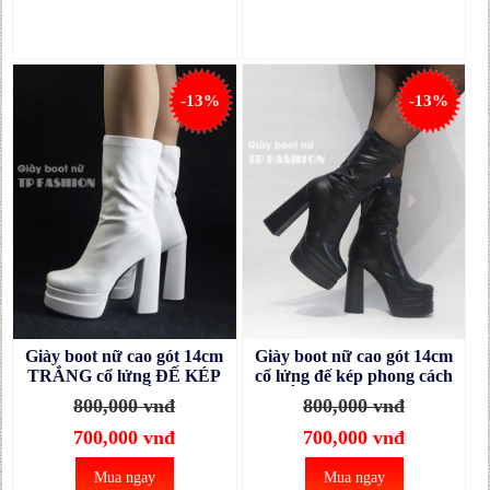
-13%
-13%
Giày boot nữ cao gót 14cm
Giày boot nữ cao gót 14cm
TRẮNG cổ lửng ĐẾ KÉP
cổ lửng đế kép phong cách
phong cách Âu Mỹ
Âu Mỹ GBN120A
800,000 vnđ
800,000 vnđ
GBN120B
700,000 vnđ
700,000 vnđ
Mua ngay
Mua ngay