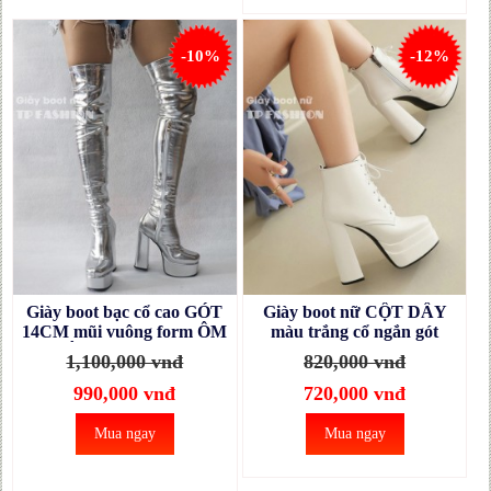
-10%
-12%
Giày boot bạc cổ cao GÓT
Giày boot nữ CỘT DÂY
14CM mũi vuông form ÔM
màu trắng cổ ngắn gót
CHÂN, THON DÁNG
vuông đế kép 14cm, mũi
1,100,000 vnđ
820,000 vnđ
mang tiệc, biểu diễn
vuông ÔM CHÂN - HIỆN
GCC14D
ĐẠI GBN20B
990,000 vnđ
720,000 vnđ
Mua ngay
Mua ngay