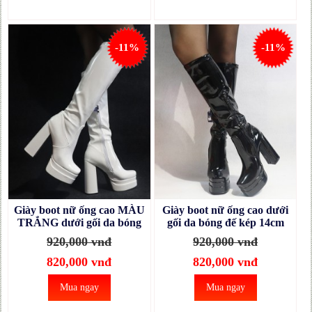
-11%
-11%
Giày boot nữ ống cao MÀU
Giày boot nữ ống cao dưới
TRẮNG dưới gối da bóng
gối da bóng đế kép 14cm
đế kép 14cm SANG
SANG CHẢNH GCC01A
920,000 vnđ
920,000 vnđ
CHẢNH GCC01B
820,000 vnđ
820,000 vnđ
Mua ngay
Mua ngay