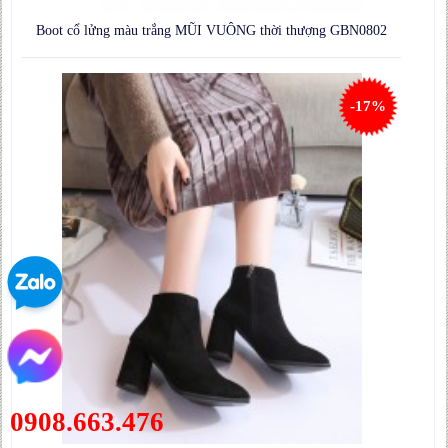
Boot cổ lửng màu trắng MŨI VUÔNG thời thượng GBN0802
-17%
0908.663.476