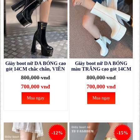
Giày boot nữ DA BÓNG cao
Giày boot nữ DA BÓNG
gót 14CM chắc chân, VIỀN
màu TRẮNG cao gót 14CM
HỒNG xinh xắn GBN75A
chắc chân, VIỀN HỒNG
800,000 vnđ
800,000 vnđ
xinh xắn GBN75B
700,000 vnđ
700,000 vnđ
Mua ngay
Mua ngay
-12%
-15%