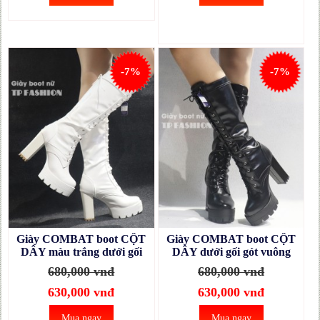
-7%
-7%
Giày COMBAT boot CỘT
Giày COMBAT boot CỘT
DÂY màu trắng dưới gối
DÂY dưới gối gót vuông
12cm GCC127B
12cm GCC127A
680,000 vnđ
680,000 vnđ
630,000 vnđ
630,000 vnđ
Mua ngay
Mua ngay