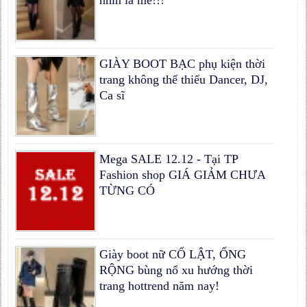
nhìn là mê!!!
GIÀY BOOT BẠC phụ kiện thời
trang không thể thiếu Dancer, DJ,
Ca sĩ
Mega SALE 12.12 - Tại TP
Fashion shop GIÁ GIẢM CHƯA
TỪNG CÓ
Giày boot nữ CỔ LẬT, ỐNG
RỘNG bùng nổ xu hướng thời
trang hottrend năm nay!