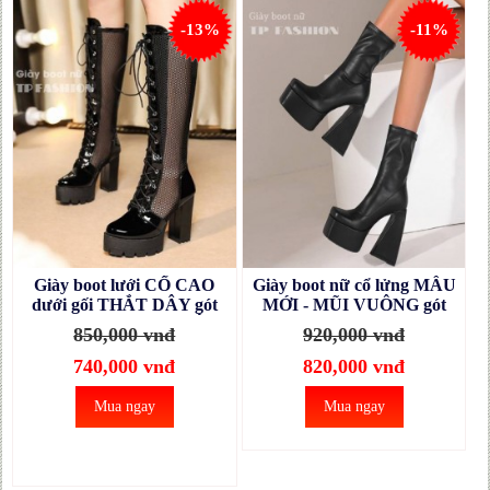
-13%
-11%
Giày boot lưới CỔ CAO
Giày boot nữ cổ lửng MẪU
dưới gối THẮT DÂY gót
MỚI - MŨI VUÔNG gót
vuông 11cm SEXY HIỆN
vuông 14.5CM ĐƠN GIẢN-
850,000 vnđ
920,000 vnđ
ĐẠI GCC40A
HIỆN ĐẠI GBN62A
740,000 vnđ
820,000 vnđ
Mua ngay
Mua ngay