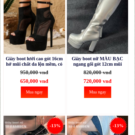
Giày boot lưới cao gót 16cm
Giày boot nữ MÀU BẠC
hở mũi chất da lộn mềm, có
ngang gối gót 12cm mũi
đai ngang xinh xắn
vuông ĐỘC ĐÁO GCC20C
950,000 vnđ
820,000 vnđ
GBN79A
650,000 vnđ
720,000 vnđ
Mua ngay
Mua ngay
-13%
-13%