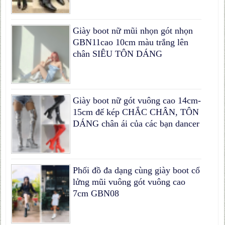
Giày boot nữ mũi nhọn gót nhọn
GBN11cao 10cm màu trắng lên
chân SIÊU TÔN DÁNG
Giày boot nữ gót vuông cao 14cm-
15cm đế kép CHẮC CHÂN, TÔN
DÁNG chân ái của các bạn dancer
Phối đồ đa dạng cùng giày boot cổ
lửng mũi vuông gót vuông cao
7cm GBN08