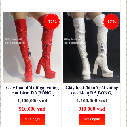
-17%
-17%
Giày boot đùi nữ gót vuông
Giày boot đùi nữ gót vuông
cao 14cm DA BÓNG,
cao 14cm DA BÓNG,
CHẮC CHẮN, ÔM CHÂN
CHẮC CHẮN, ÔM CHÂN
1,100,000 vnđ
1,100,000 vnđ
màu đỏ GCC131C
màu trắng GCC131B
910,000 vnđ
910,000 vnđ
Mua ngay
Mua ngay