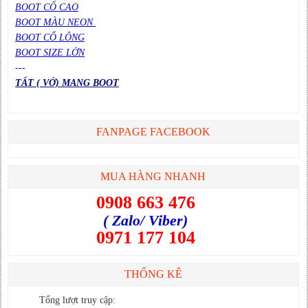
BOOT CỔ CAO
BOOT MÀU NEON
BOOT CỔ LÔNG
BOOT SIZE LỚN
---
TẤT ( VỚ) MANG BOOT
FANPAGE FACEBOOK
MUA HÀNG NHANH
0908 663 476
( Zalo/ Viber)
0971 177 104
THỐNG KÊ
Tổng lượt truy cập: