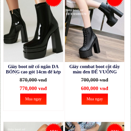
Giày boot nữ cổ ngắn DA
Giày combat boot cột dây
BÓNG cao gót 14cm đế kép
màu đen ĐẾ VUÔNG
CHẮC CHÂN, mang tiệc,
14.5CM mang tiệc, biểu
870,000 vnđ
700,000 vnđ
biểu diễn, chụp ảnh
diễn, dance GBN70A
GBN74A
770,000 vnđ
600,000 vnđ
Mua ngay
Mua ngay