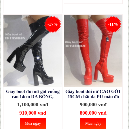
-17%
-11%
Giày boot đùi nữ gót vuông
Giày boot đùi nữ CAO GÓT
cao 14cm DA BÓNG,
15CM chất da PU màu đỏ
CHẮC CHẮN, ÔM CHÂN
NỔI BẬT ống SIÊU DÀI-
1,100,000 vnđ
900,000 vnđ
màu đen GCC131A
ÔM CHÂN GCC11803
910,000 vnđ
800,000 vnđ
Mua ngay
Mua ngay