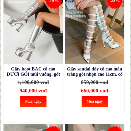
-15%
-22%
Giày boot BẠC cổ cao
Giày sandal dây cổ cao màu
DƯỚI GỐI mũi vuông, gót
trắng gót nhọn cao 11cm, có
vuông 14CM chắc chắn
khuy cài ôm chân GCC41B
1,100,000 vnđ
850,000 vnđ
GCC53A
940,000 vnđ
660,000 vnđ
Mua ngay
Mua ngay