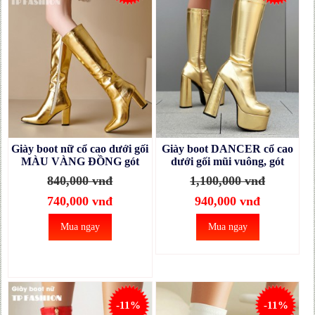
Giày boot nữ cổ cao dưới gối
Giày boot DANCER cổ cao
MÀU VÀNG ĐỒNG gót
dưới gối mũi vuông, gót
vuông 8.5cm, mũi nhọn
vuông 14cm màu vàng đồng
840,000 vnđ
1,100,000 vnđ
THANH DÁNG GCC50B
THỜI THƯỢNG GCC53B
740,000 vnđ
940,000 vnđ
Mua ngay
Mua ngay
-11%
-11%