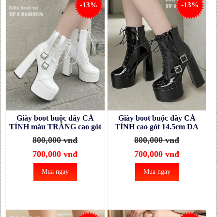
-13%
-13%
Giày boot buộc dây CÁ
Giày boot buộc dây CÁ
TÍNH màu TRẮNG cao gót
TÍNH cao gót 14.5cm DA
14.5cm DA BÓNG mũi tròn
BÓNG mũi tròn GBN66A
800,000 vnđ
800,000 vnđ
GBN66B
700,000 vnđ
700,000 vnđ
Mua ngay
Mua ngay