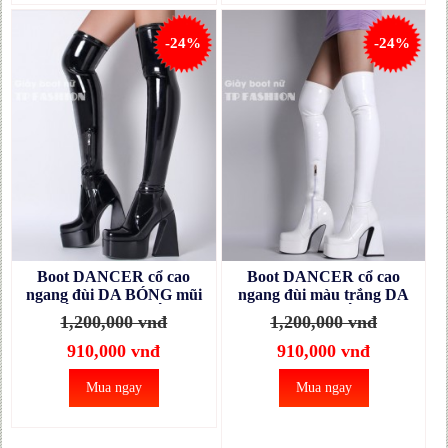
-24%
-24%
Boot DANCER cổ cao
Boot DANCER cổ cao
ngang đùi DA BÓNG mũi
ngang đùi màu trắng DA
VUÔNG, gót VUÔNG
BÓNG mũi VUÔNG, gót
1,200,000 vnđ
1,200,000 vnđ
14CM ÔM CHÂN GCC21A
VUÔNG 14CM ÔM CHÂN
GCC21B
910,000 vnđ
910,000 vnđ
Mua ngay
Mua ngay