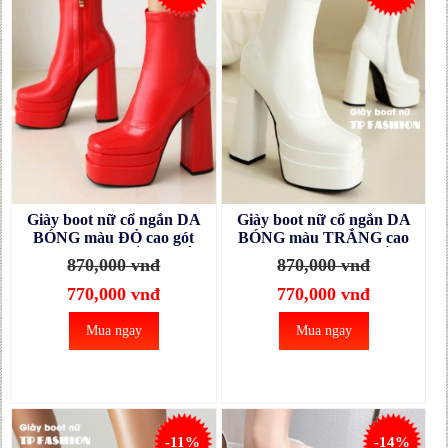
Giày boot nữ cổ ngắn DA
Giày boot nữ cổ ngắn DA
BÓNG màu ĐỎ cao gót
BÓNG màu TRẮNG cao
14cm đế kép CHẮC CHÂN
gót 14cm đế kép CHẮC
870,000 vnđ
870,000 vnđ
GBN74C
CHÂN GBN74B
770,000 vnđ
770,000 vnđ
Mua ngay
Mua ngay
-11%
-14%