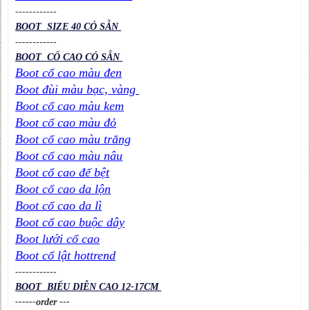
----
----
----
BOOT SIZE 40 CÓ SẴN
----
----
----
BOOT CỔ CAO CÓ SẴN
Boot cổ cao màu đen
Boot đùi màu bạc, vàng
Boot cổ cao màu kem
Boot cổ cao màu đỏ
Boot cổ cao màu trắng
Boot cổ cao màu nâu
Boot cổ cao đế bệt
Boot cổ cao da lộn
Boot cổ cao da lì
Boot cổ cao buộc dây
Boot lưới cổ cao
Boot cổ lật hottrend
----
----
----
BOOT BIỂU DIỄN CAO 12-17CM
------order ---