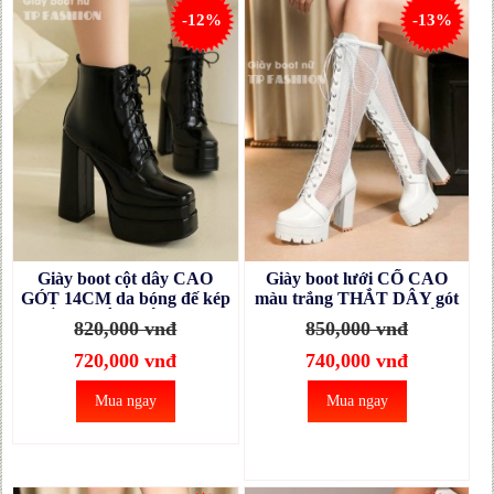
-12%
-13%
Giày boot cột dây CAO
Giày boot lưới CỔ CAO
GÓT 14CM da bóng đế kép
màu trắng THẮT DÂY gót
CHẮC CHÂN TÔN DÁNG
vuông 11cm SEXY HIỆN
820,000 vnđ
850,000 vnđ
GBN20A
ĐẠI GCC40B
720,000 vnđ
740,000 vnđ
Mua ngay
Mua ngay