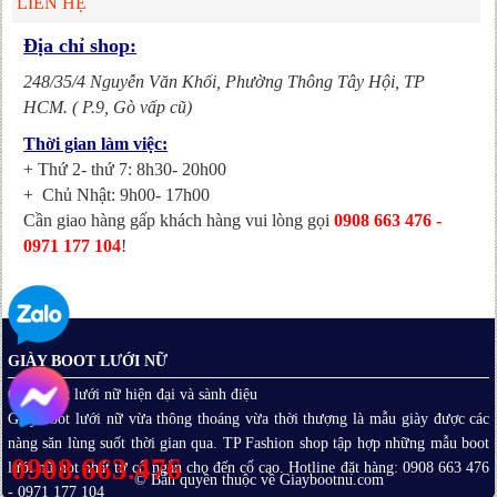
LIÊN HỆ
Địa chỉ shop:
248/35/4 Nguyễn Văn Khối, Phường Thông Tây Hội,
TP
HCM. ( P.9, Gò vấp cũ)
Thời gian làm việc:
+ Thứ 2- thứ 7: 8h30- 20h00
+ Chủ Nhật: 9h00- 17h00
Cần giao hàng gấp khách hàng vui lòng gọi
0908 663 476 -
0971 177 104
!
GIÀY BOOT LƯỚI NỮ
Giày boot lưới nữ hiện đại và sành điệu
Giày boot lưới nữ vừa thông thoáng vừa thời thượng là mẫu giày được các
nàng săn lùng suốt thời gian qua. TP Fashion shop tập hợp những mẫu boot
0908.663.476
lưới nữ hot nhất từ cổ ngắn cho đến cổ cao. Hotline đặt hàng: 0908 663 476
© Bản quyền thuộc về Giaybootnu.com
- 0971 177 104