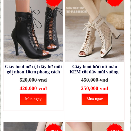
Giày boot nữ cột dây hở mũi
Giày boot lưới nữ màu
gót nhọn 10cm phong cách
KEM cột dây mũi vuông,
HIỆN ĐẠI SEXY GBN33A
gót vuông 8cm có khuy cài
520,000 vnđ
450,000 vnđ
ÔM CHÂN- THANH
DÁNG GBN24B
420,000 vnđ
250,000 vnđ
Mua ngay
Mua ngay