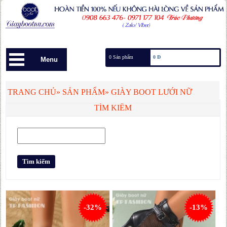
0 Sản phẩm
0 Đ
Menu
TRANG CHỦ
»
SẢN PHẨM
»
GIÀY BOOT LƯỚI NỮ
TÌM KIẾM
-32%
-13%