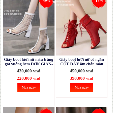
-49%
-13%
Giày boot lưới nữ màu trắng
Giày boot lưới nữ cổ ngắn
gót vuông 8cm ĐƠN GIẢN-
CỘT DÂY ôm chân màu
mang NHẸ CHÂN thoải
ĐỎ gót nhọn 10cm
430,000 vnđ
450,000 vnđ
mái đi bộ GBN22B
GBN129C
220,000 vnđ
390,000 vnđ
Mua ngay
Mua ngay