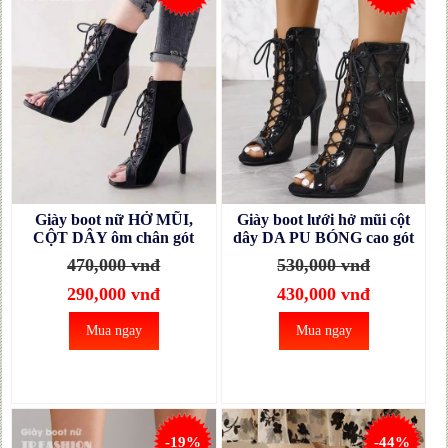
Giày boot nữ HỞ MŨI,
Giày boot lưới hở mũi cột
CỘT DÂY ôm chân gót
dây DA PU BÓNG cao gót
nhọn 10cm thanh dáng
10cm mang nhảy, khiêu vũ,
470,000 vnđ
530,000 vnđ
GBN54A
dự tiệc GBN51A
290,000 vnđ
430,000 vnđ
Mua ngay
Mua ngay
-19%
-44%