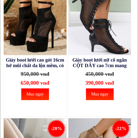
Giày boot lưới cao gót 16cm
Giày boot lưới nữ cổ ngắn
hở mũi chất da lộn mềm, có
CỘT DÂY cao 7cm mang
đai ngang xinh xắn
tiệc , biểu diễn, đi làm
950,000 vnđ
450,000 vnđ
GBN79A
THOẢI MÁI GBN129D
650,000 vnđ
390,000 vnđ
Mua ngay
Mua ngay
-20%
-22%