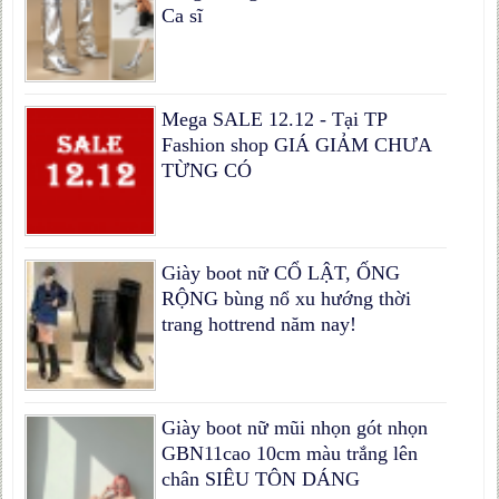
Ca sĩ
Mega SALE 12.12 - Tại TP
Fashion shop GIÁ GIẢM CHƯA
TỪNG CÓ
Giày boot nữ CỔ LẬT, ỐNG
RỘNG bùng nổ xu hướng thời
trang hottrend năm nay!
Giày boot nữ mũi nhọn gót nhọn
GBN11cao 10cm màu trắng lên
chân SIÊU TÔN DÁNG