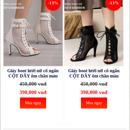
-13%
-13%
Giày boot lưới nữ cổ ngắn
Giày boot lưới nữ cổ ngắn
CỘT DÂY ôm chân màu
CỘT DÂY ôm chân màu
kem gót nhọn 10cm
đen gót nhọn 10cm
450,000 vnđ
450,000 vnđ
GBN129B
GBN129A
390,000 vnđ
390,000 vnđ
Mua ngay
Mua ngay