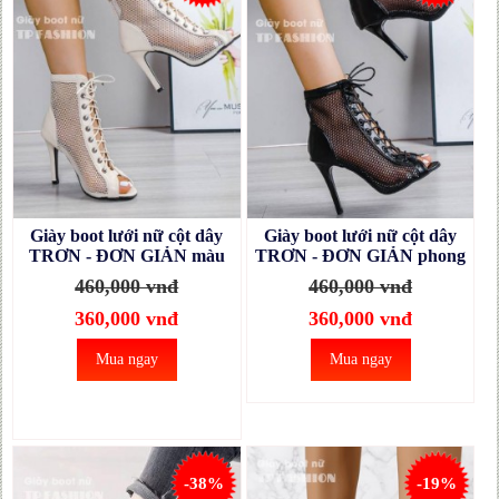
Giày boot lưới nữ cột dây
Giày boot lưới nữ cột dây
TRƠN - ĐƠN GIẢN màu
TRƠN - ĐƠN GIẢN phong
kem phong cách sexy, hiện
cách sexy, hiện đại GBN63A
460,000 vnđ
460,000 vnđ
đại GBN63B
360,000 vnđ
360,000 vnđ
Mua ngay
Mua ngay
-38%
-19%