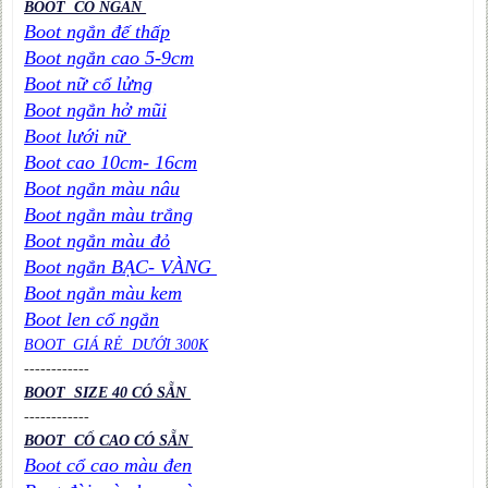
BOOT CỔ NGẮN
Boot ngắn đế thấp
Boot ngắn cao 5-9cm
Boot nữ cổ lửng
Boot ngắn hở mũi
Boot lưới nữ
Boot cao 10cm- 16cm
Boot ngắn màu nâu
Boot ngắn màu trắng
Boot ngắn màu đỏ
Boot ngắn BẠC- VÀNG
Boot ngắn màu kem
Boot len cổ ngắn
BOOT GIÁ RẺ DƯỚI 300K
----
----
----
BOOT SIZE 40 CÓ SẴN
----
----
----
BOOT CỔ CAO CÓ SẴN
Boot cổ cao màu đen