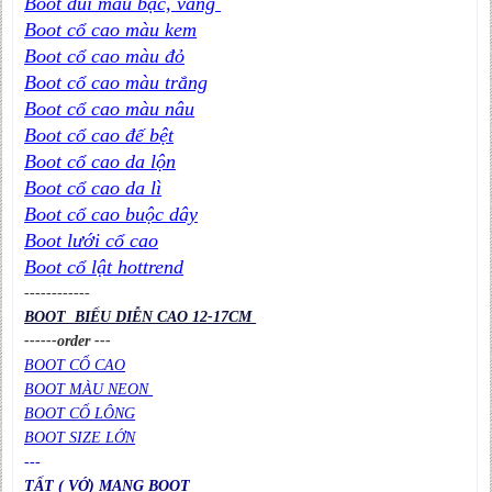
Boot đùi màu bạc, vàng
Boot cổ cao màu kem
Boot cổ cao màu đỏ
Boot cổ cao màu trắng
Boot cổ cao màu nâu
Boot cổ cao đế bệt
Boot cổ cao da lộn
Boot cổ cao da lì
Boot cổ cao buộc dây
Boot lưới cổ cao
Boot cổ lật hottrend
----
----
----
BOOT BIỂU DIỄN CAO 12-17CM
------order ---
BOOT CỔ CAO
BOOT MÀU NEON
BOOT CỔ LÔNG
BOOT SIZE LỚN
---
TẤT ( VỚ) MANG BOOT