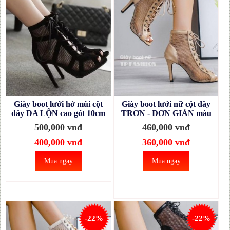
Giày boot lưới hở mũi cột
Giày boot lưới nữ cột dây
dây DA LỘN cao gót 10cm
TRƠN - ĐƠN GIẢN màu
mang nhảy, khiêu vũ, dự
nude phong cách sexy, hiện
500,000 vnđ
460,000 vnđ
tiệc GBN51B
đại GBN63C
400,000 vnđ
360,000 vnđ
Mua ngay
Mua ngay
-22%
-22%