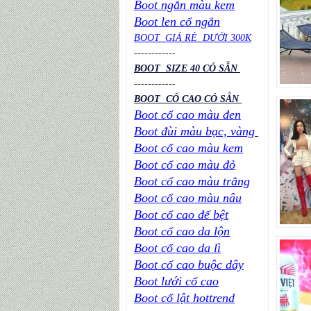
Boot ngắn màu kem
Boot len cổ ngắn
BOOT GIÁ RẺ DƯỚI 300K
----
----
----
BOOT SIZE 40 CÓ SẴN
----
----
----
BOOT CỔ CAO CÓ SẴN
Boot cổ cao màu đen
Boot đùi màu bạc, vàng
Boot cổ cao màu kem
Boot cổ cao màu đỏ
Boot cổ cao màu trắng
Boot cổ cao màu nâu
Boot cổ cao đế bệt
Boot cổ cao da lộn
Boot cổ cao da lì
Boot cổ cao buộc dây
Boot lưới cổ cao
Boot cổ lật hottrend