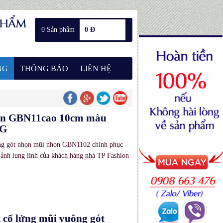
0 Sản phẩm
0 Đ
NG
THÔNG BÁO
LIÊN HỆ
họn GBN11cao 10cm màu
NG
 lửng gót nhọn mũi nhọn GBN1102 chinh phục
ảnh lung linh của khách hàng nhà TP Fashion
 cổ lửng mũi vuông gót