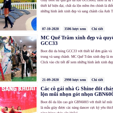
Giày boot nữ qua gối da lộn GCC0802 luôn là sự l
thiết kế hiện đại, chất da lộn mềm êm chính là đ
những hình ảnh xinh đẹp và sang chảnh của Anh T
07-10-2020
3506 lượt xem
Chi tiết
MC Quế Trâm xinh đẹp và quyế
GCC33
Boot đùi da bóng GCC33 với thiết kế đơn giản và 
trung và sang chảnh. MC Quế Trâm xinh đẹp là mộ
Click vào chi tiết để xem những hình ảnh xinh đẹp
21-09-2020
2998 lượt xem
Chi tiết
Các cô gái nhà G Shine đốt chá
lộn mũi nhọn gót nhọn GBN60
Boot đỏ da lộn cao gót GBN6003 với thiết kế mũi
là mẫu giày được các nàng dancer cực kỳ yêu thích