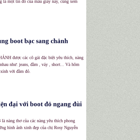
ng là một tín đồ của mẫu giày này, cùng xem
ùng boot bạc sang chảnh
NH được các cô gái đặc biệt yêu thích, nàng
 nhau như: jeans, đầm , váy , short... Và hôm
 xính với đầm đỏ.
ện đại với boot đỏ ngang đùi
là nàng thơ của các nàng yêu thích phong
những hình ảnh xinh đẹp của chị Rosy Nguyễn