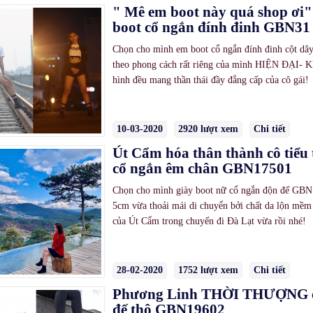
" Mê em boot này quá shop ơi"
boot cổ ngắn đính đinh GBN31
Chọn cho mình em boot cổ ngắn đính đinh cột dâ
theo phong cách rất riêng của mình HIỆN ĐẠ
hình đều mang thần thái đầy đẳng cấp của cô gái!
10-03-2020
2920 lượt xem
Chi tiết
Út Cẩm hóa thân thành cô tiểu 
cổ ngắn êm chân GBN17501
Chọn cho mình giày boot nữ cổ ngắn độn đế GBN
5cm vừa thoải mái di chuyển bởi chất da lộn mề
của Út Cẩm trong chuyến đi Đà Lạt vừa rồi nhé!
28-02-2020
1752 lượt xem
Chi tiết
Phương Linh THỜI THƯỢNG cù
đế thô GBN19602