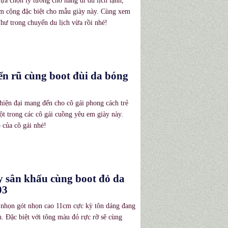
ựa chọn lý tưởng cho nàng đi du lịch lạnh,
iểm cộng đặc biệt cho mẫu giày này. Cùng xem
hư trong chuyến du lịch vừa rồi nhé!
n rũ cùng boot đùi da bóng
hiện đại mang đến cho cô gái phong cách trẻ
t trong các cô gái cuồng yêu em giày này.
 của cô gái nhé!
y sân khấu cùng boot đỏ da
03
 nhọn gót nhọn cao 11cm cực kỳ tôn dáng đang
. Đặc biệt với tông màu đỏ rực rỡ sẽ cùng