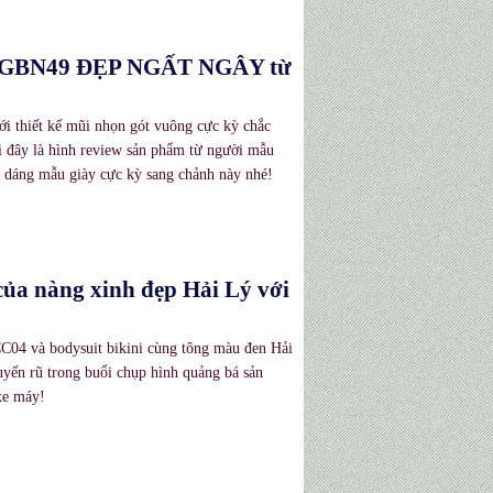
ng GBN49 ĐẸP NGẤT NGÂY từ
i thiết kế mũi nhọn gót vuông cực kỳ chắc
i đây là hình review sản phẩm từ người mẫu
m dáng mẫu giày cực kỳ sang chảnh này nhé!
ủa nàng xinh đẹp Hải Lý với
C04 và bodysuit bikini cùng tông màu đen Hải
yến rũ trong buổi chụp hình quảng bá sản
xe máy!