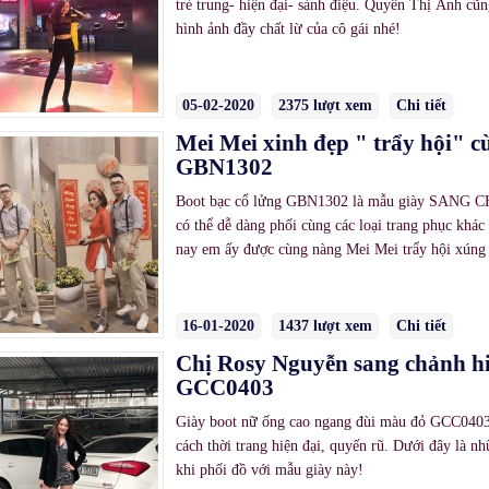
trẻ trung- hiện đại- sành điệu. Quyên Thị Ánh cũ
hình ảnh đầy chất lừ của cô gái nhé!
05-02-2020
2375 lượt xem
Chi tiết
Mei Mei xinh đẹp " trẩy hội" c
GBN1302
Boot bạc cổ lửng GBN1302 là mẫu giày SANG CHẢ
có thể dễ dàng phối cùng các loại trang phục khác
nay em ấy được cùng nàng Mei Mei trẩy hội xúng
16-01-2020
1437 lượt xem
Chi tiết
Chị Rosy Nguyễn sang chảnh hi
GCC0403
Giày boot nữ ống cao ngang đùi màu đỏ GCC0403 
cách thời trang hiện đại, quyến rũ. Dưới đây là 
khi phối đồ với mẫu giày này!