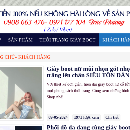
P
SẢN PHẨM
THỜI TRANG GIÀY BOOT
KHÁCH HÀ
G CHỦ
»
KHÁCH HÀNG
Giày boot nữ mũi nhọn gót n
trắng lên chân SIÊU TÔN DÁ
Với thiết kế đơn giản, hiện đại giày boot nữ cổ
mọi phong cách thời trang. Cùng xem những hình 
Shop nhé!
09-05-2024
1971 lượt xem
Chi tiết
Phối đồ đa dạng cùng giày boot