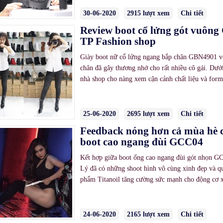
30-06-2020
2915 lượt xem
Chi tiết
Review boot cổ lửng gót vuô
TP Fashion shop
Giày boot nữ cổ lửng ngang bắp chân GBN4901 vớ
chân đã gây thương nhớ cho rất nhiều cô gái. Dướ
nhà shop cho nàng xem cận cảnh chất liệu và for
25-06-2020
2695 lượt xem
Chi tiết
Feedback nóng hơn cả mùa hè c
boot cao ngang đùi GCC04
Kết hợp giữa boot ống cao ngang đùi gót nhọn GC
Lý đã có những shoot hình vô cùng xinh đẹp và qu
phẩm Titanoil tăng cường sức mạnh cho động cơ 
24-06-2020
2165 lượt xem
Chi tiết