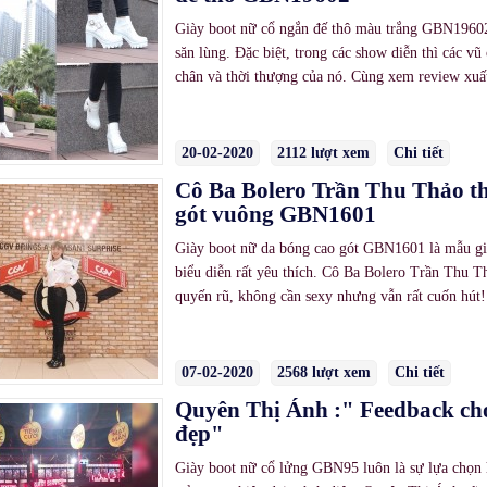
Giày boot nữ cổ ngắn đế thô màu trắng GBN19602 
săn lùng. Đặc biệt, trong các show diễn thì các vũ
chân và thời thượng của nó. Cùng xem review xuấ
20-02-2020
2112 lượt xem
Chi tiết
Cô Ba Bolero Trần Thu Thảo th
gót vuông GBN1601
Giày boot nữ da bóng cao gót GBN1601 là mẫu gi
biểu diễn rất yêu thích. Cô Ba Bolero Trần Thu T
quyến rũ, không cần sexy nhưng vẫn rất cuốn hút!
07-02-2020
2568 lượt xem
Chi tiết
Quyên Thị Ánh :" Feedback ch
đẹp"
Giày boot nữ cổ lửng GBN95 luôn là sự lựa chọn h