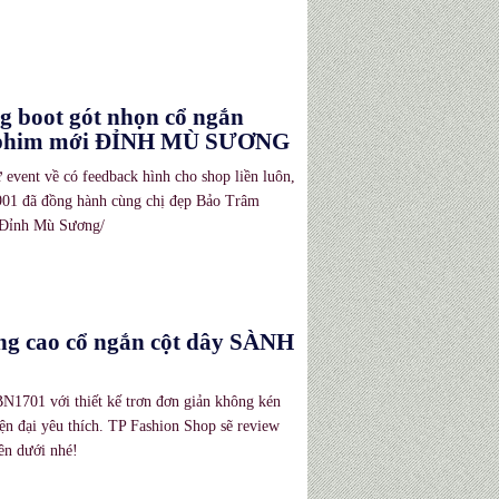
 boot gót nhọn cổ ngắn
u phim mới ĐỈNH MÙ SƯƠNG
ự event về có feedback hình cho shop liền luôn,
901 đã đồng hành cùng chị đẹp Bảo Trâm
i Đỉnh Mù Sương/
ng cao cổ ngắn cột dây SÀNH
N1701 với thiết kế trơn đơn giản không kén
n đại yêu thích. TP Fashion Shop sẽ review
ên dưới nhé!