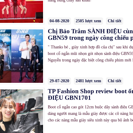
nàng bùng cháy sân khấu!
04-08-2020
2505 lượt xem
Chi tiết
Chị Bảo Trâm SÀNH ĐIỆU cùng
GBN59 trong ngày công chiế
" Thanks bé , giày xinh hợp đồ của chị" sau khi d
boot cổ ngắn mũi nhọn gót nhọn sành điệu GBN5
Nguyễn trong ngày đặc biệt công chiếu phim mớ
29-07-2020
2481 lượt xem
Chi tiết
TP Fashion Shop review boot ố
ĐIỆU GBN1701
Boot cổ ngắn cao gót 12cm buộc dây sành điệu GB
dáng người mang là mẫu giày được các cô nàng hiệ
cho các nàng mẫu giày siêu xinh này qua bộ ảnh b