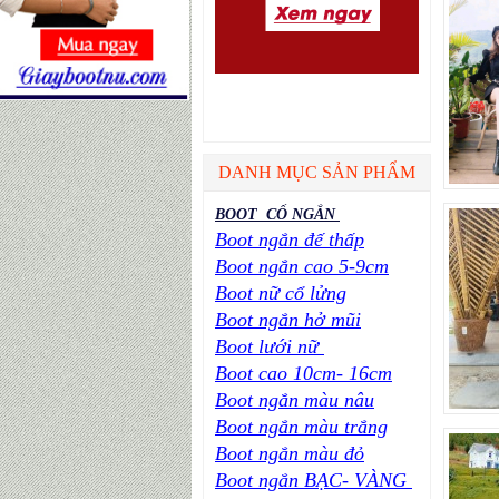
DANH MỤC SẢN PHẨM
BOOT CỔ NGẮN
Boot ngắn đế thấp
Boot ngắn cao 5-9cm
Boot nữ cổ lửng
Boot ngắn hở mũi
Boot lưới nữ
Boot cao 10cm- 16cm
Boot ngắn màu nâu
Boot ngắn màu trắng
Boot ngắn màu đỏ
Boot ngắn BẠC- VÀNG