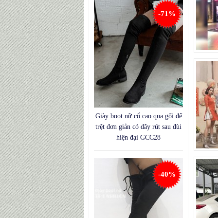
-71%
Giày boot nữ cổ cao qua gối đế
trệt đơn giản có dây rút sau đùi
hiện đại GCC28
-40%