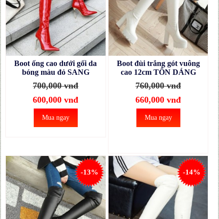
Boot ống cao dưới gối da
Boot đùi trắng gót vuông
bóng màu đỏ SANG
cao 12cm TÔN DÁNG
CHẢNH GCC2703
GCC6102
700,000 vnđ
760,000 vnđ
600,000 vnđ
660,000 vnđ
Mua ngay
Mua ngay
-13%
-14%