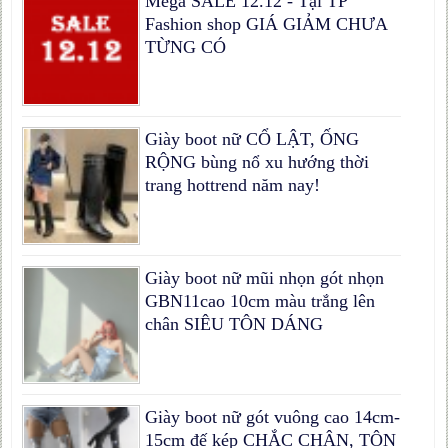
Mega SALE 12.12 - Tại TP
Fashion shop GIÁ GIẢM CHƯA
TỪNG CÓ
Giày boot nữ CỔ LẬT, ỐNG
RỘNG bùng nổ xu hướng thời
trang hottrend năm nay!
Giày boot nữ mũi nhọn gót nhọn
GBN11cao 10cm màu trắng lên
chân SIÊU TÔN DÁNG
Giày boot nữ gót vuông cao 14cm-
15cm đế kép CHẮC CHÂN, TÔN