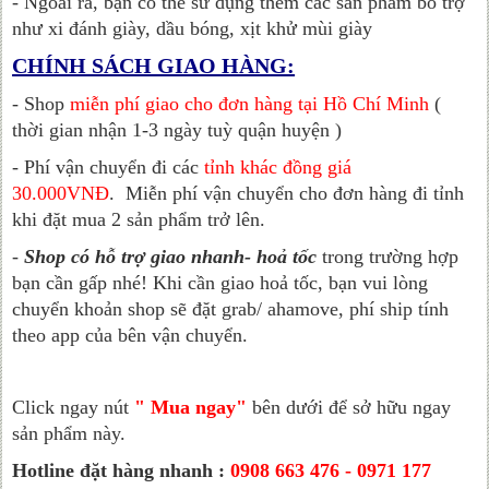
- Ngoài ra, bạn có thể sử dụng thêm các sản phẩm bổ trợ
như xi đánh giày, dầu bóng, xịt khử mùi giày
CHÍNH SÁCH GIAO HÀNG:
- Shop
miễn phí giao cho đơn hàng tại Hồ Chí Minh
(
thời gian nhận 1-3 ngày tuỳ quận huyện )
- Phí vận chuyển đi các
tỉnh khác đồng giá
30.000VNĐ
.
Miễn phí vận chuyển cho đơn hàng đi tỉnh
khi đặt mua 2 sản phẩm trở lên.
-
Shop có hỗ trợ giao nhanh- hoả tốc
trong trường hợp
bạn cần gấp nhé! Khi cần giao hoả tốc, bạn vui lòng
chuyển khoản shop sẽ đặt grab/ ahamove, phí ship tính
theo app của bên vận chuyển.
Click ngay nút
" Mua ngay"
bên dưới để sở hữu ngay
sản phẩm này.
Hotline đặt hàng nhanh :
0908 663 476 - 0971 177