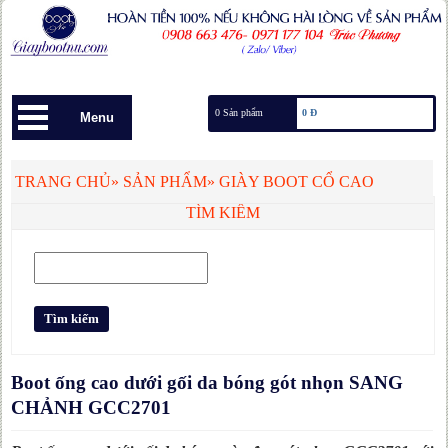
0 Sản phẩm
0 Đ
Menu
TRANG CHỦ
»
SẢN PHẨM
»
GIÀY BOOT CỔ CAO
TÌM KIẾM
Boot ống cao dưới gối da bóng gót nhọn SANG
CHẢNH GCC2701