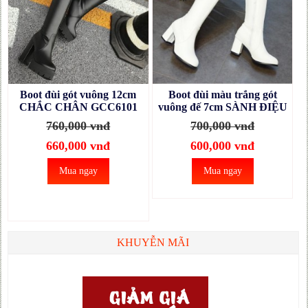
Boot đùi gót vuông 12cm
Boot đùi màu trắng gót
CHẮC CHÂN GCC6101
vuông đế 7cm SÀNH ĐIỆU
GCC5102
760,000 vnđ
700,000 vnđ
660,000 vnđ
600,000 vnđ
Mua ngay
Mua ngay
KHUYỄN MÃI