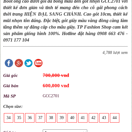
Boot ống cao dưới gối da bóng màu đen gót nhọn GCC2701 với
thiết kế đơn giản và tinh tế mang đến cho cô gái phong cách
thời trang HIỆN ĐẠI, SANG CHẢNH. Cao gót 10cm, thiết kế
mũi nhọn tôn dáng. Đặc biệt, gót giày màu vàng đồng càng làm
tăng thêm sự đẳng cấp cho mẫu giày. TP Fashion Shop cam kết
sản phẩm giống hình 100%. Hotline đặt hàng 0908 663 476 -
0971 177 104
4,788 lượt xem
700,000 vnđ
Giá gốc
600,000 vnđ
Giá bán
Mã SP
GCC2701
Chọn size:
34
35
36
37
38
39
40
41
42
43
44