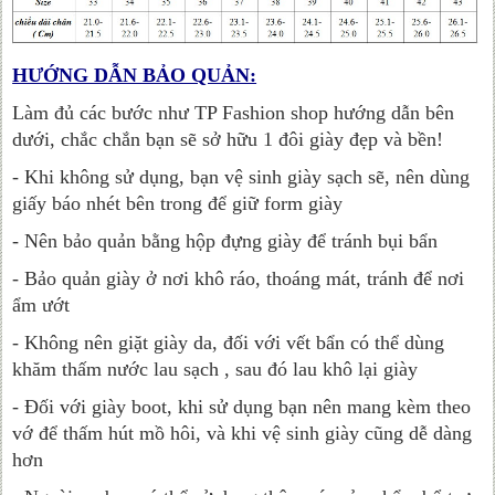
HƯỚNG DẪN BẢO QUẢN:
Làm đủ các bước như TP Fashion shop hướng dẫn bên
dưới, chắc chắn bạn sẽ sở hữu 1 đôi giày đẹp và bền!
- Khi không sử dụng, bạn vệ sinh giày sạch sẽ, nên dùng
giấy báo nhét bên trong để giữ form giày
- Nên bảo quản bằng hộp đựng giày để tránh bụi bẩn
- Bảo quản giày ở nơi khô ráo, thoáng mát, tránh để nơi
ẩm ướt
- Không nên giặt giày da, đối với vết bẩn có thể dùng
khăm thấm nước lau sạch , sau đó lau khô lại giày
- Đối với giày boot, khi sử dụng bạn nên mang kèm theo
vớ để thấm hút mồ hôi, và khi vệ sinh giày cũng dễ dàng
hơn