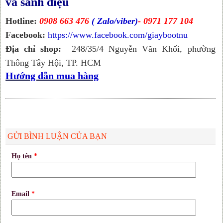
và sành điệu
Hotline:
0908 663 476
( Zalo/viber)
- 0971 177 104
Facebook:
https://www.facebook.com/giaybootnu
Địa chỉ shop:
248/35/4 Nguyễn Văn Khối, phường
Thông Tây Hội, TP. HCM
Hướng dẫn mua hàng
GỬI BÌNH LUẬN CỦA BẠN
Họ tên
*
Email
*