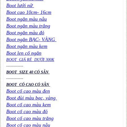
Boot lưới nữ
Boot cao 10cm- 16cm
Boot ngắn màu nâu
Boot ngắn màu trắng
Boot ngắn màu đỏ
Boot ngắn BẠC- VÀNG
Boot ngắn màu kem
Boot len cổ ngắn
BOOT GIÁ RẺ DƯỚI 300K
----
----
----
BOOT SIZE 40 CÓ SẴN
----
----
----
BOOT CỔ CAO CÓ SẴN
Boot cổ cao màu đen
Boot đùi màu bạc, vàng
Boot cổ cao màu kem
Boot cổ cao màu đỏ
Boot cổ cao màu trắng
Boot cổ cao màu nâu