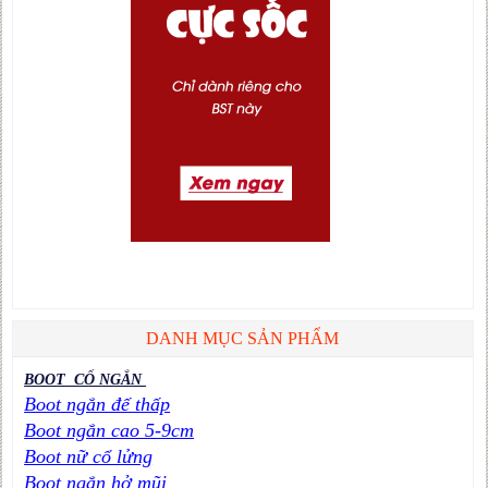
DANH MỤC SẢN PHẨM
BOOT CỔ NGẮN
Boot ngắn đế thấp
Boot ngắn cao 5-9cm
Boot nữ cổ lửng
Boot ngắn hở mũi