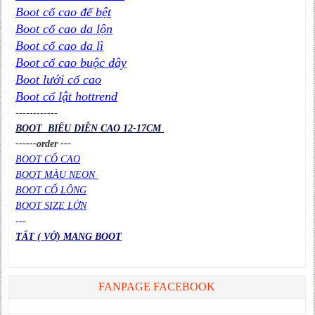
Boot cổ cao đế bệt
Boot cổ cao da lộn
Boot cổ cao da lì
Boot cổ cao buộc dây
Boot lưới cổ cao
Boot cổ lật hottrend
----
----
----
BOOT BIỂU DIỄN CAO 12-17CM
------order ---
BOOT CỔ CAO
BOOT MÀU NEON
BOOT CỔ LÔNG
BOOT SIZE LỚN
---
TẤT ( VỚ) MANG BOOT
FANPAGE FACEBOOK