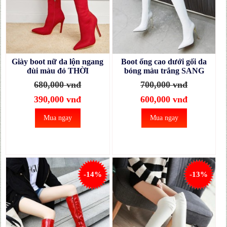
Giày boot nữ da lộn ngang
Boot ống cao dưới gối da
đùi màu đỏ THỜI
bóng màu trắng SANG
THƯỢNG GCC0403
CHẢNH GCC2702
680,000 vnđ
700,000 vnđ
390,000 vnđ
600,000 vnđ
Mua ngay
Mua ngay
-14%
-13%