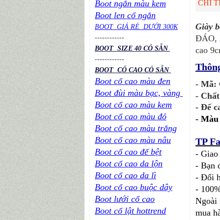
Boot ngắn màu kem
CHI T
Boot len cổ ngắn
Giày 
BOOT GIÁ RẺ DƯỚI 300K
ĐÁO, M
----
----
----
BOOT SIZE 40 CÓ SẴN
cao 9c
----
----
----
Thông
BOOT CỔ CAO CÓ SẴN
Boot cổ cao màu đen
- Mã:
Boot đùi màu bạc, vàng
- Chất
Boot cổ cao màu kem
- Đế c
Boot cổ cao màu đỏ
-
Màu 
Boot cổ cao màu trắng
Boot cổ cao màu nâu
TP Fa
Boot cổ cao đế bệt
- Giao
Boot cổ cao da lộn
- Bạn 
Boot cổ cao da lì
- Đổi 
Boot cổ cao buộc dây
- 100%
Boot lưới cổ cao
Ngoài 
Boot cổ lật hottrend
mua hà