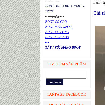
----
----
----
hành l
BOOT BIỂU DIỄN CAO 12-
17CM
Chi t
------order ---
BOOT CỔ CAO
BOOT MÀU NEON
BOOT CỔ LÔNG
BOOT SIZE LỚN
---
TẤT ( VỚ) MANG BOOT
TÌM KIẾM SẢN PHẨM
FANPAGE FACEBOOK
MUA HÀNG NHANH