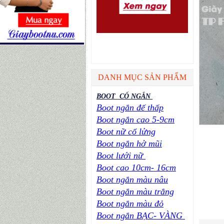
DANH MỤC SẢN PHẨM
BOOT CỔ NGẮN
Boot ngắn đế thấp
Boot ngắn cao 5-9cm
Boot nữ cổ lửng
Boot ngắn hở mũi
Boot lưới nữ
Boot cao 10cm- 16cm
Boot ngắn màu nâu
Boot ngắn màu trắng
Boot ngắn màu đỏ
Boot ngắn BẠC- VÀNG