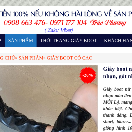
P
SẢN PHẨM
THỜI TRANG GIÀY BOOT
KHÁCH HÀ
G CHỦ
»
SẢN PHẨM
»
GIÀY BOOT CỔ CAO
Giày boot
-26%
nhọn, gót
Giày boot n
nhọn màu đe
MỚI LẠ mang đ
khác biệt. C
thanh dáng. L
short, blaze
giống hình 1