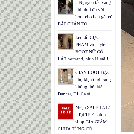
5 Nguyên tắc vàng
khi phối đồ với
boot cho bạn gái có
BẮP CHÂN TO
Lên đồ CỰC
PHẨM với style
BOOT NỮ CỔ
LẬT hottrend, nhìn là mê!!!
GIÀY BOOT BẠC
phụ kiện thời trang
không thể thiếu
Dancer, DJ, Ca sĩ
Mega SALE 12.12
- Tại TP Fashion
shop GIÁ GIẢM
CHƯA TỪNG CÓ