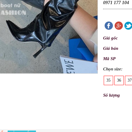
0971 177 104
Giá gốc
Giá bán
Mã SP
Chọn size:
35
36
37
Số lượng