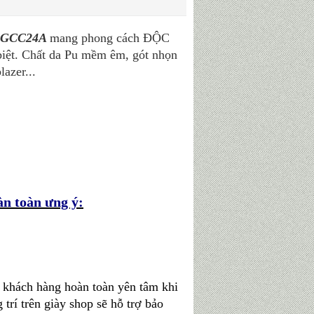
n GCC24A
mang phong cách ĐỘC
iệt. Chất da Pu mềm êm, gót nhọn
azer...
n toàn ưng ý:
ý khách hàng hoàn toàn yên tâm khi
trí trên giày shop sẽ hỗ trợ bảo