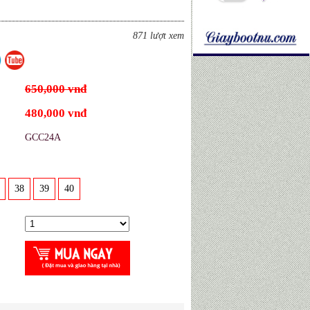
871 lượt xem
650,000 vnđ
480,000 vnđ
GCC24A
38
39
40