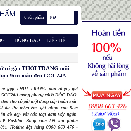
0 Sản phẩm
0 Đ
NG
THÔNG BÁO
LIÊN HỆ
 nữ cổ gập THỜI TRANG mũi
 nhọn 9cm màu đen GCC24A
ữ cổ gập THỜI TRANG mũi nhọn, gót
n GCC24A mang phong cách ĐỘC ĐÁO,
ến cho cô gái một đẳng cấp hoàn toàn
hất da Pu mềm êm, gót nhọn cao 9cm
ên đồ đẹp với các loại đầm váy ngắn,
r...TP Fashion Shop cam kết sản phẩm
00%. Hotline đặt hàng 0908 663 476 -