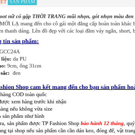
IẾT
SẢN PHẨM
boot nữ cổ gập THỜI TRANG mũi nhọn, gót nhọn màu đe
ỚI LẠ mang đến cho cô gái một đẳng cấp hoàn toàn khác b
m thanh dáng. Lên đồ đẹp với các loại đầm váy ngắn, short, bl
 tin sản phẩm:
GCC24A
 liệu:
da PU
ao:
9cm, ống 31cm
sắc:
đen
shion Shop cam kết mang đến cho bạn sản phẩm hoà
 hàng COD toàn quốc
được xem hàng trước khi nhận
hàng nếu không vừa size
 sản phẩm như hình
ra, sản phẩm được TP Fashion Shop
bảo hành 12 tháng
, qu
ng tại shop nếu sản phẩm cần cần dán keo, đóng đế, vật trang 