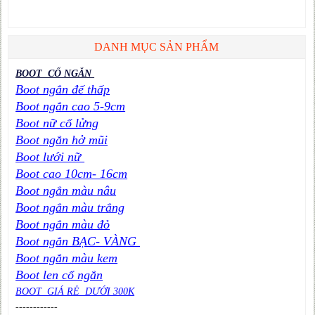
DANH MỤC SẢN PHẨM
BOOT CỔ NGẮN
Boot ngắn đế thấp
Boot ngắn cao 5-9cm
Boot nữ cổ lửng
Boot ngắn hở mũi
Boot lưới nữ
Boot cao 10cm- 16cm
Boot ngắn màu nâu
Boot ngắn màu trắng
Boot ngắn màu đỏ
Boot ngắn BẠC- VÀNG
Boot ngắn màu kem
Boot len cổ ngắn
BOOT GIÁ RẺ DƯỚI 300K
----
----
----