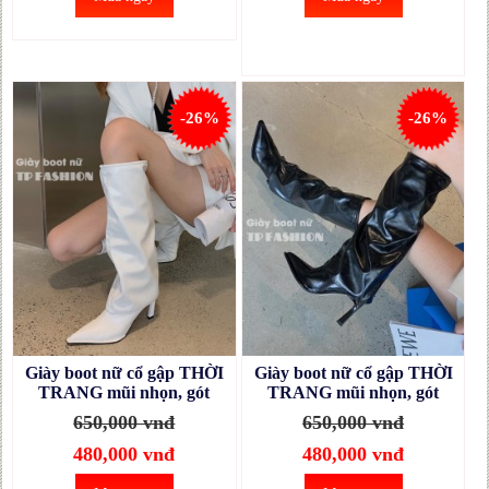
-26%
-26%
Giày boot nữ cổ gập THỜI
Giày boot nữ cổ gập THỜI
TRANG mũi nhọn, gót
TRANG mũi nhọn, gót
nhọn 9cm màu trắng
nhọn 9cm màu đen
650,000 vnđ
650,000 vnđ
GCC24B
GCC24A
480,000 vnđ
480,000 vnđ