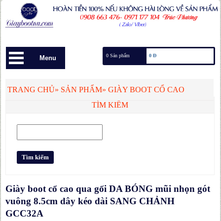
0 Sản phẩm
0 Đ
Menu
TRANG CHỦ
»
SẢN PHẨM
»
GIÀY BOOT CỔ CAO
TÌM KIẾM
Giày boot cổ cao qua gối DA BÓNG mũi nhọn gót
vuông 8.5cm dây kéo dài SANG CHẢNH
GCC32A