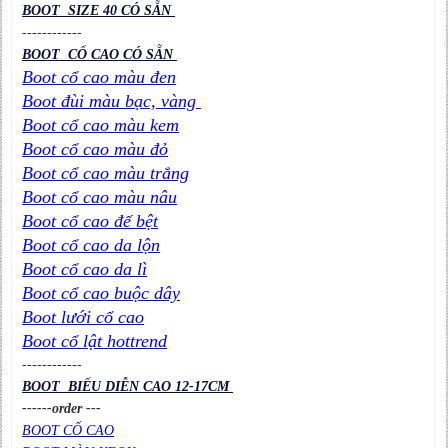
BOOT SIZE 40 CÓ SẴN
----
----
----
BOOT CỔ CAO CÓ SẴN
Boot cổ cao màu đen
Boot đùi màu bạc, vàng
Boot cổ cao màu kem
Boot cổ cao màu đỏ
Boot cổ cao màu trắng
Boot cổ cao màu nâu
Boot cổ cao đế bệt
Boot cổ cao da lộn
Boot cổ cao da lì
Boot cổ cao buộc dây
Boot lưới cổ cao
Boot cổ lật hottrend
----
----
----
BOOT BIỂU DIỄN CAO 12-17CM
------order ---
BOOT CỔ CAO