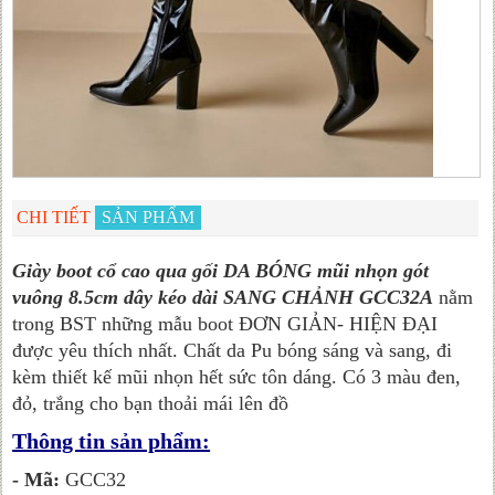
CHI TIẾT
SẢN PHẨM
Giày boot cổ cao qua gối DA BÓNG mũi nhọn gót
vuông 8.5cm dây kéo dài SANG CHẢNH GCC32A
nằm
trong BST những mẫu boot ĐƠN GIẢN- HIỆN ĐẠI
được yêu thích nhất. Chất da Pu bóng sáng và sang, đi
kèm thiết kế mũi nhọn hết sức tôn dáng. Có 3 màu đen,
đỏ, trắng cho bạn thoải mái lên đồ
Thông tin sản phẩm:
- Mã:
GCC32