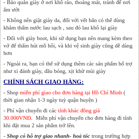
- Bảo quản giày ở nơi khô ráo, thoáng mát, tránh để nơi
ẩm ướt
- Không nên giặt giày da, đối với vết bẩn có thể dùng
khăm thấm nước lau sạch , sau đó lau khô lại giày
- Đối với giày boot, khi sử dụng bạn nên mang kèm theo
vớ để thấm hút mồ hôi, và khi vệ sinh giày cũng dễ dàng
hơn
- Ngoài ra, bạn có thể sử dụng thêm các sản phẩm bổ trợ
như xi đánh giày, dầu bóng, xịt khử mùi giày
CHÍNH SÁCH GIAO HÀNG:
- Shop
miễn phí giao cho đơn hàng tại Hồ Chí Minh
(
thời gian nhận 1-3 ngày tuỳ quận huyện )
- Phí vận chuyển đi các
tỉnh khác đồng giá
30.000VNĐ
.
Miễn phí vận chuyển cho đơn hàng đi tỉnh
khi đặt mua 2 sản phẩm trở lên.
-
Shop có hỗ trợ giao nhanh- hoả tốc
trong trường hợp