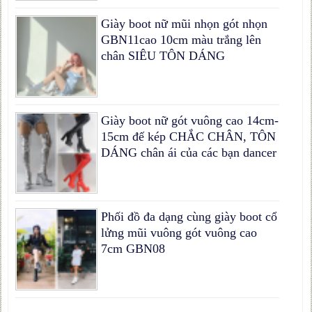
Giày boot nữ mũi nhọn gót nhọn
GBN11cao 10cm màu trắng lên
chân SIÊU TÔN DÁNG
Giày boot nữ gót vuông cao 14cm-
15cm đế kép CHẮC CHÂN, TÔN
DÁNG chân ái của các bạn dancer
Phối đồ đa dạng cùng giày boot cổ
lửng mũi vuông gót vuông cao
7cm GBN08