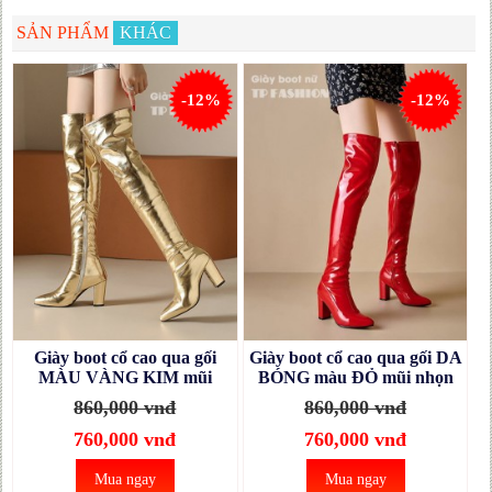
SẢN PHẨM
KHÁC
-12%
-12%
Giày boot cổ cao qua gối
Giày boot cổ cao qua gối DA
MÀU VÀNG KIM mũi
BÓNG màu ĐỎ mũi nhọn
nhọn gót vuông mang tiệc,
gót vuông 8.5cm SANG
860,000 vnđ
860,000 vnđ
biểu diễn GCC18B
CHẢNH GCC32C
760,000 vnđ
760,000 vnđ
Mua ngay
Mua ngay