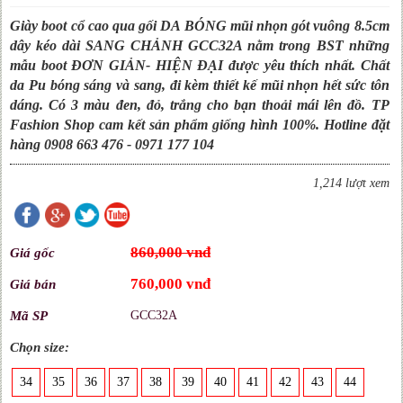
Giày boot cổ cao qua gối DA BÓNG mũi nhọn gót vuông 8.5cm
dây kéo dài SANG CHẢNH GCC32A nằm trong BST những
mẫu boot ĐƠN GIẢN- HIỆN ĐẠI được yêu thích nhất. Chất
da Pu bóng sáng và sang, đi kèm thiết kế mũi nhọn hết sức tôn
dáng. Có 3 màu đen, đỏ, trắng cho bạn thoải mái lên đồ. TP
Fashion Shop cam kết sản phẩm giống hình 100%. Hotline đặt
hàng 0908 663 476 - 0971 177 104
1,214 lượt xem
860,000 vnđ
Giá gốc
760,000 vnđ
Giá bán
Mã SP
GCC32A
Chọn size:
34
35
36
37
38
39
40
41
42
43
44