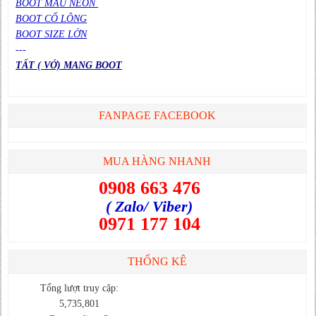
BOOT MÀU NEON
BOOT CỔ LÔNG
BOOT SIZE LỚN
---
TẤT ( VỚ) MANG BOOT
FANPAGE FACEBOOK
MUA HÀNG NHANH
0908 663 476
( Zalo/ Viber)
0971 177 104
THỐNG KÊ
Tổng lượt truy cập:
5,735,801