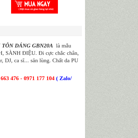
HÂN TÔN DÁNG GBN20A
là mẫu
NH, SÀNH ĐIỆU. Đi cực chắc chân,
, DJ, ca sĩ... săn lùng. Chất da PU
 663 476 - 0971 177 104
( Zalo/