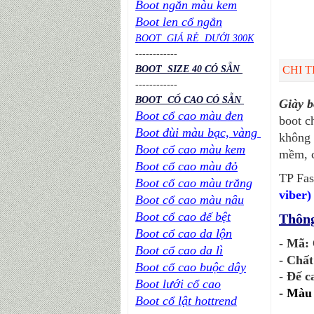
Boot ngắn màu kem
Boot len cổ ngắn
BOOT GIÁ RẺ DƯỚI 300K
----
----
----
BOOT SIZE 40 CÓ SẴN
CHI T
----
----
----
BOOT CỔ CAO CÓ SẴN
Giày 
Boot cổ cao màu đen
boot c
Boot đùi màu bạc, vàng
không 
Boot cổ cao màu kem
mềm, c
Boot cổ cao màu đỏ
TP Fas
Boot cổ cao màu trắng
viber)
Boot cổ cao màu nâu
Boot cổ cao đế bệt
Thông
Boot cổ cao da lộn
- Mã:
Boot cổ cao da lì
- Chất
Boot cổ cao buộc dây
- Đế 
Boot lưới cổ cao
-
Màu 
Boot cổ lật hottrend