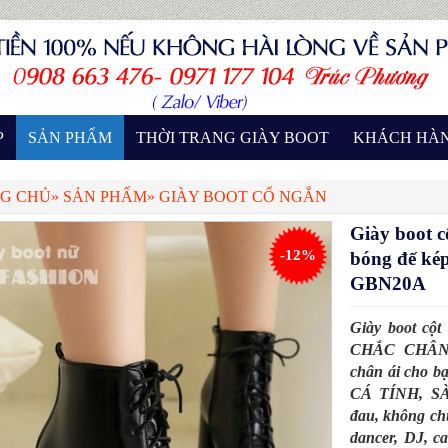
P
SẢN PHẨM
THỜI TRANG GIÀY BOOT
KHÁCH HÀ
G CHỦ
»
SẢN PHẨM
»
GIÀY BOOT CỔ NGẮN
Giày boot
-12%
bóng đế 
GBN20A
Giày boot cộ
CHẮC CHÂN
chân ái cho b
CÁ TÍNH, SÀ
đau, không chú
dancer, DJ, ca