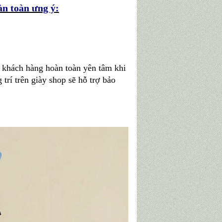
n toàn ưng ý:
ý khách hàng hoàn toàn yên tâm khi
trí trên giày shop sẽ hỗ trợ bảo