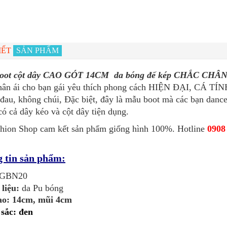
IẾT
SẢN PHẨM
boot cột dây CAO GÓT 14CM da bóng đế kép CHẮC C
hân ái cho bạn gái yêu thích phong cách HIỆN ĐẠI, CÁ TÍ
đau, không chúi, Đặc biệt, đây là mẫu boot mà các bạn dancer
ó cả dây kéo và cột dây tiện dụng.
hion Shop cam kết sản phẩm giống hình 100%. Hotline
0908
 tin sản phẩm:
GBN20
 liệu:
da Pu bóng
cao: 14cm, mũi 4cm
sắc: đen