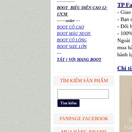
----
----
----
TP Fa
BOOT BIỂU DIỄN CAO 12-
- Giao
17CM
- Bạn 
------order ---
- Đổi 
BOOT CỔ CAO
- 100%
BOOT MÀU NEON
Ngoài 
BOOT CỔ LÔNG
BOOT SIZE LỚN
mua hà
---
hành l
TẤT ( VỚ) MANG BOOT
Chi t
TÌM KIẾM SẢN PHẨM
FANPAGE FACEBOOK
MUA HÀNG NHANH