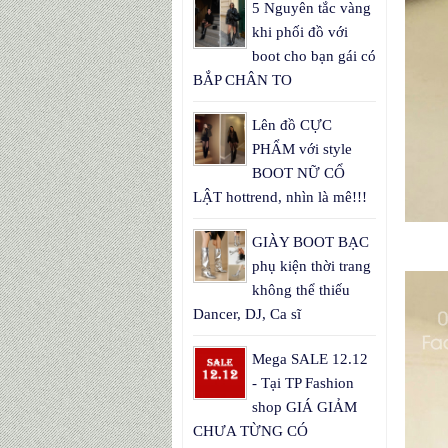
5 Nguyên tắc vàng
khi phối đồ với
boot cho bạn gái có
BẮP CHÂN TO
Lên đồ CỰC
PHẨM với style
BOOT NỮ CỔ
LẬT hottrend, nhìn là mê!!!
GIÀY BOOT BẠC
phụ kiện thời trang
không thể thiếu
Dancer, DJ, Ca sĩ
Mega SALE 12.12
- Tại TP Fashion
shop GIÁ GIẢM
CHƯA TỪNG CÓ