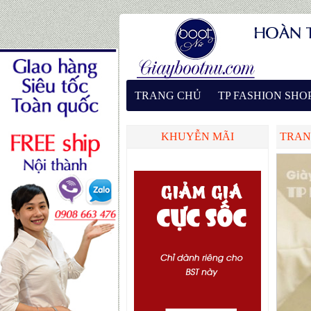
TRANG CHỦ
TP FASHION SHO
KHUYỄN MÃI
TRAN