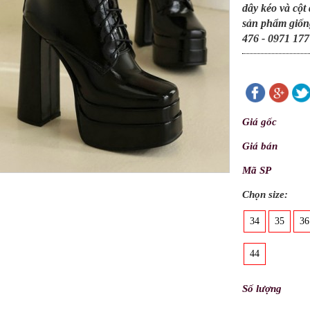
dây kéo và cột
sản phẩm giốn
476 - 0971 177
Giá gốc
Giá bán
Mã SP
Chọn size:
34
35
36
44
Số lượng