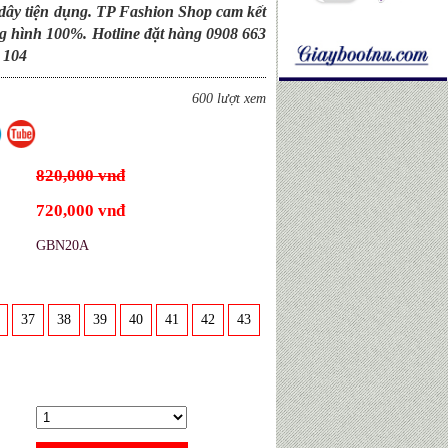
 dây tiện dụng. TP Fashion Shop cam kết
g hình 100%. Hotline đặt hàng 0908 663
 104
600 lượt xem
820,000 vnđ
720,000 vnđ
GBN20A
37
38
39
40
41
42
43