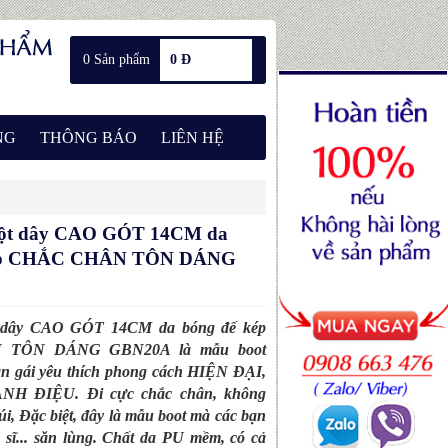
0 Sản phẩm
0 Đ
NG
THÔNG BÁO
LIÊN HỆ
 cột dây CAO GÓT 14CM da
kép CHẮC CHÂN TÔN DÁNG
t dây CAO GÓT 14CM da bóng đế kép
 TÔN DÁNG GBN20A là mẫu boot
ạn gái yêu thích phong cách HIỆN ĐẠI,
NH ĐIỆU. Đi cực chắc chân, không
i, Đặc biệt, đây là mẫu boot mà các bạn
 sĩ... săn lùng. Chất da PU mềm, có cả