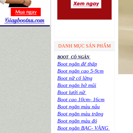
DANH MỤC SẢN PHẨM
BOOT CỔ NGẮN
Boot ngắn đế thấp
Boot ngắn cao 5-9cm
Boot nữ cổ lửng
Boot ngắn hở mũi
Boot lưới nữ
Boot cao 10cm- 16cm
Boot ngắn màu nâu
Boot ngắn màu trắng
Boot ngắn màu đỏ
Boot ngắn BẠC- VÀNG