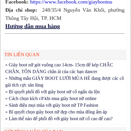
Facebook:
https://www.facebook.com/giaybootnu
Địa chỉ shop:
248/35/4 Nguyễn Văn Khối, phường
Thông Tây Hội, TP. HCM
Hướng dẫn mua hàng
TIN LIÊN QUAN
» Giày boot nữ gót vuông cao 14cm- 15cm đế kép CHẮC
CHÂN, TÔN DÁNG chân ái của các bạn dancer
» Những mẫu GIÀY BOOT LƯỚI MÙA HÈ đang được các cô
gái tích cực săn lùng
» Bí quyết phối đồ với giày boot nữ cổ ngắn da lộn
» Cách chọn kích cỡ khi mua giày boot nữ online
» Sành điệu mọi mùa với giày boot nữ TP Fashion
» Bí quyết chọn giày boot nữ đẹp cho mùa đông ấm áp
» Làm thế nào để phối đồ với giày boot nữ cổ cao đế cao?