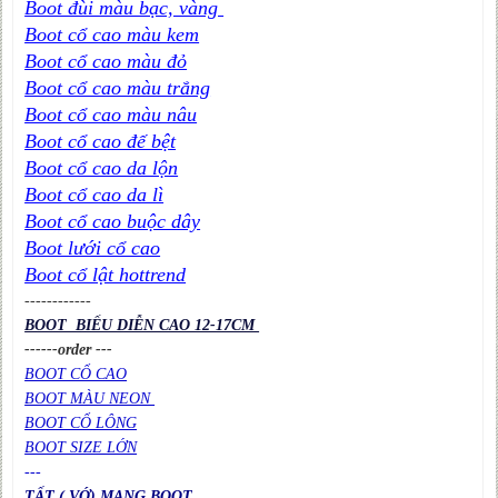
Boot đùi màu bạc, vàng
Boot cổ cao màu kem
Boot cổ cao màu đỏ
Boot cổ cao màu trắng
Boot cổ cao màu nâu
Boot cổ cao đế bệt
Boot cổ cao da lộn
Boot cổ cao da lì
Boot cổ cao buộc dây
Boot lưới cổ cao
Boot cổ lật hottrend
----
----
----
BOOT BIỂU DIỄN CAO 12-17CM
------order ---
BOOT CỔ CAO
BOOT MÀU NEON
BOOT CỔ LÔNG
BOOT SIZE LỚN
---
TẤT ( VỚ) MANG BOOT