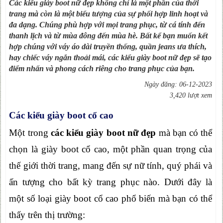
Các kiểu giày boot nữ đẹp không chỉ là một phần của thời
trang mà còn là một biểu tượng của sự phối hợp linh hoạt và
đa dạng. Chúng phù hợp với mọi trang phục, từ cá tính đến
thanh lịch và từ mùa đông đến mùa hè. Bất kể bạn muốn kết
hợp chúng với váy áo dài truyền thống, quần jeans ưa thích,
hay chiếc váy ngắn thoải mái, các kiểu giày boot nữ đẹp sẽ tạo
điểm nhấn và phong cách riêng cho trang phục của bạn.
Ngày đăng: 06-12-2023
3,420 lượt xem
Các kiểu giày boot cổ cao
Một trong
các kiểu giày boot nữ đẹp
mà bạn có thể
chọn là giày boot cổ cao, một phần quan trọng của
thế giới thời trang, mang đến sự nữ tính, quý phái và
ấn tượng cho bất kỳ trang phục nào. Dưới đây là
một số loại giày boot cổ cao phổ biến mà bạn có thể
thấy trên thị trường: