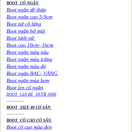
BOOT CỔ NGẮN
Boot ngắn đế thấp
Boot ngắn cao 5-9cm
Boot nữ cổ lửng
Boot ngắn hở mũi
Boot lưới nữ
Boot cao 10cm- 16cm
Boot ngắn màu nâu
Boot ngắn màu trắng
Boot ngắn màu đỏ
Boot ngắn BẠC- VÀNG
Boot ngắn màu kem
Boot len cổ ngắn
BOOT GIÁ RẺ DƯỚI 300K
----
----
----
BOOT SIZE 40 CÓ SẴN
----
----
----
BOOT CỔ CAO CÓ SẴN
Boot cổ cao màu đen