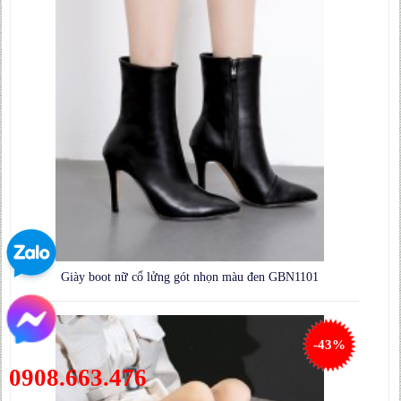
Giày boot nữ cổ lửng gót nhọn màu đen GBN1101
-43%
0908.663.476