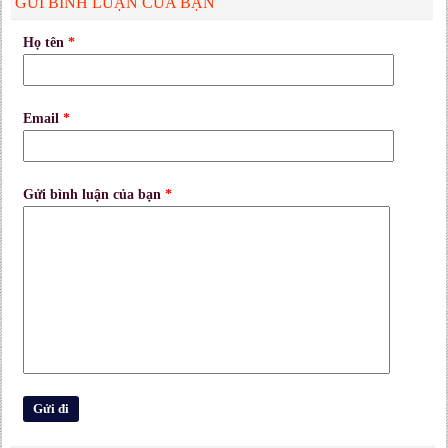
GỬI BÌNH LUẬN CỦA BẠN
Họ tên
*
Email
*
Gửi bình luận của bạn
*