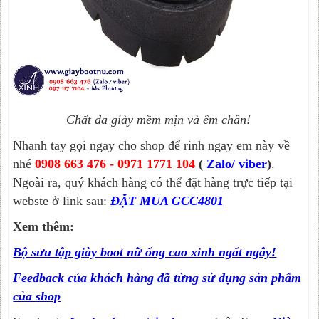
Chất da giày mềm mịn và êm chân!
Nhanh tay gọi ngay cho shop để rinh ngay em này về
nhé
0908 663 476 - 0971 1771 104
(
Zalo/ viber
)
.
Ngoài ra, quý khách hàng có thể đặt hàng trực tiếp tại
webste ở link sau:
ĐẶT MUA GCC4801
Xem thêm:
Bộ sưu tập giày boot nữ ống cao xinh ngất ngây!
Feedback của khách hàng đã từng sử dụng sản phẩm
của shop