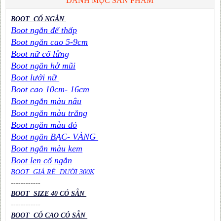
DANH MỤC SẢN PHẨM
BOOT CỔ NGẮN
Boot ngắn đế thấp
Boot ngắn cao 5-9cm
Boot nữ cổ lửng
Boot ngắn hở mũi
Boot lưới nữ
Boot cao 10cm- 16cm
Boot ngắn màu nâu
Boot ngắn màu trắng
Boot ngắn màu đỏ
Boot ngắn BẠC- VÀNG
Boot ngắn màu kem
Boot len cổ ngắn
BOOT GIÁ RẺ DƯỚI 300K
----
----
----
BOOT SIZE 40 CÓ SẴN
----
----
----
BOOT CỔ CAO CÓ SẴN