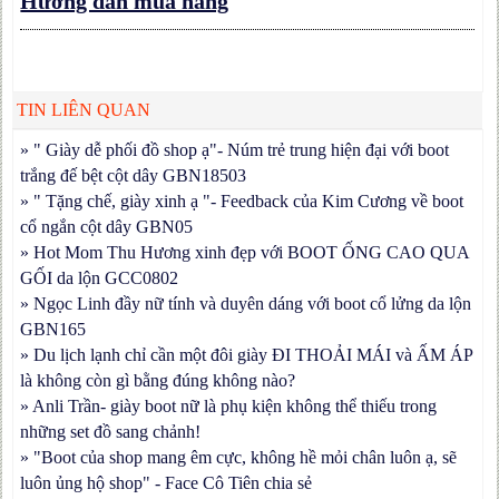
Hướng dẫn mua hàng
TIN LIÊN QUAN
» " Giày dễ phối đồ shop ạ"- Núm trẻ trung hiện đại với boot
trắng đế bệt cột dây GBN18503
» " Tặng chế, giày xinh ạ "- Feedback của Kim Cương về boot
cổ ngắn cột dây GBN05
» Hot Mom Thu Hương xinh đẹp với BOOT ỐNG CAO QUA
GỐI da lộn GCC0802
» Ngọc Linh đầy nữ tính và duyên dáng với boot cổ lửng da lộn
GBN165
» Du lịch lạnh chỉ cần một đôi giày ĐI THOẢI MÁI và ẤM ÁP
là không còn gì bằng đúng không nào?
» Anli Trần- giày boot nữ là phụ kiện không thể thiếu trong
những set đồ sang chảnh!
» "Boot của shop mang êm cực, không hề mỏi chân luôn ạ, sẽ
luôn ủng hộ shop" - Face Cô Tiên chia sẻ