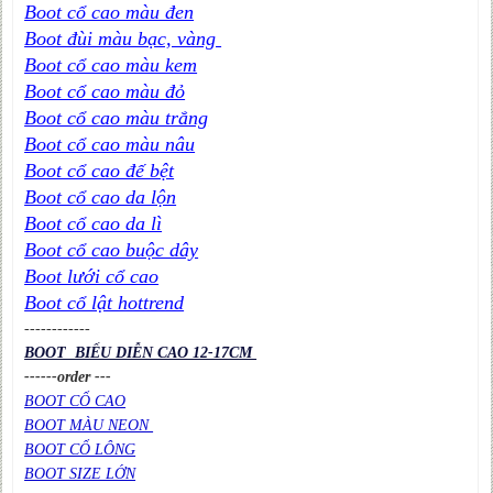
Boot cổ cao màu đen
Boot đùi màu bạc, vàng
Boot cổ cao màu kem
Boot cổ cao màu đỏ
Boot cổ cao màu trắng
Boot cổ cao màu nâu
Boot cổ cao đế bệt
Boot cổ cao da lộn
Boot cổ cao da lì
Boot cổ cao buộc dây
Boot lưới cổ cao
Boot cổ lật hottrend
----
----
----
BOOT BIỂU DIỄN CAO 12-17CM
------order ---
BOOT CỔ CAO
BOOT MÀU NEON
BOOT CỔ LÔNG
BOOT SIZE LỚN