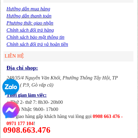
Hướng dẫn mua hàng
Hướng dẫn thanh toán
Phương thức giao nhận
Chính sách đổi trả hàng
Chính sách bảo mật thông tin
Chính sách đổi trả và hoàn tiền
LIÊN HỆ
Địa chỉ shop:
248/35/4 Nguyễn Văn Khối, Phường Thông Tây Hội,
TP
HCM. ( P.9, Gò vấp cũ)
Thời gian làm việc:
+ Thứ 2- thứ 7: 8h30- 20h00
+ Chủ Nhật: 9h00- 17h00
Cần giao hàng gấp khách hàng vui lòng gọi
0908 663 476 -
0971 177 104
!
0908.663.476