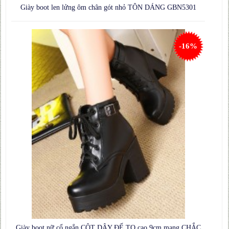
Giày boot len lửng ôm chân gót nhỏ TÔN DÁNG GBN5301
-16%
Giày boot nữ cổ ngắn CỘT DÂY ĐẾ TO cao 9cm mang CHẮC