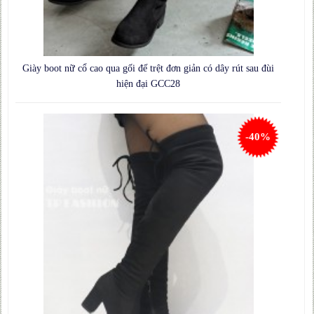
Giày boot nữ cổ cao qua gối đế trệt đơn giản có dây rút sau đùi
hiện đại GCC28
-40%