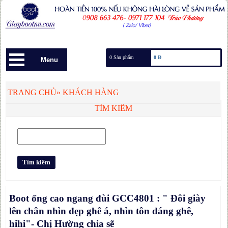
0 Sản phẩm
0 Đ
Menu
TRANG CHỦ
»
KHÁCH HÀNG
TÌM KIẾM
Boot ống cao ngang đùi GCC4801 : " Đôi giày
lên chân nhìn đẹp ghê á, nhìn tôn dáng ghê,
hihi"- Chị Hường chia sẽ