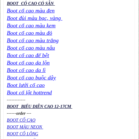
BOOT CỔ CAO CÓ SẴN
Boot cổ cao màu đen
Boot đùi màu bạc, vàng
Boot cổ cao màu kem
Boot cổ cao màu đỏ
Boot cổ cao màu trắng
Boot cổ cao màu nâu
Boot cổ cao đế bệt
Boot cổ cao da lộn
Boot cổ cao da lì
Boot cổ cao buộc dây
Boot lưới cổ cao
Boot cổ lật hottrend
----
----
----
BOOT BIỂU DIỄN CAO 12-17CM
------order ---
BOOT CỔ CAO
BOOT MÀU NEON
BOOT CỔ LÔNG