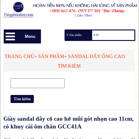
0 Sản phẩm
0 Đ
Menu
TRANG CHỦ
»
SẢN PHẨM
»
SANDAL DÂY ỐNG CAO
TÌM KIẾM
Giày sandal dây cổ cao hở mũi gót nhọn cao 11cm,
có khuy cài ôm chân GCC41A