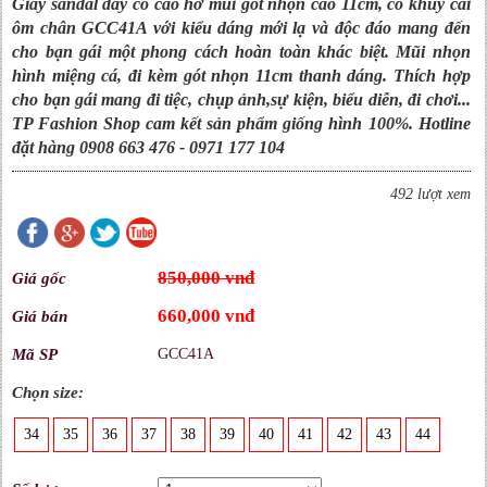
Giày sandal dây cổ cao hở mũi gót nhọn cao 11cm, có khuy cài
ôm chân GCC41A với kiểu dáng mới lạ và độc đáo mang đến
cho bạn gái một phong cách hoàn toàn khác biệt. Mũi nhọn
hình miệng cá, đi kèm gót nhọn 11cm thanh dáng. Thích hợp
cho bạn gái mang đi tiệc, chụp ảnh,sự kiện, biểu diễn, đi chơi...
TP Fashion Shop cam kết sản phẩm giống hình 100%. Hotline
đặt hàng 0908 663 476 - 0971 177 104
492 lượt xem
850,000 vnđ
Giá gốc
660,000 vnđ
Giá bán
Mã SP
GCC41A
Chọn size:
34
35
36
37
38
39
40
41
42
43
44