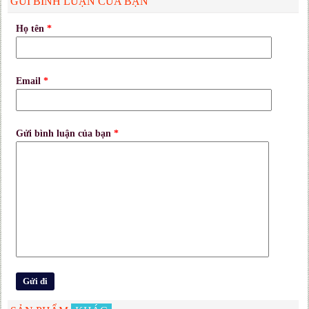
GỬI BÌNH LUẬN CỦA BẠN
Họ tên
*
Email
*
Gửi bình luận của bạn
*