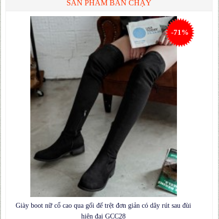
SẢN PHẨM BÁN CHẠY
-71%
Giày boot nữ cổ cao qua gối đế trệt đơn giản có dây rút sau đùi
hiện đại GCC28