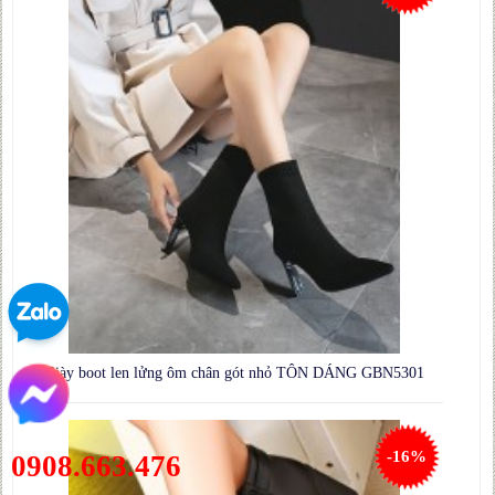
Giày boot len lửng ôm chân gót nhỏ TÔN DÁNG GBN5301
-16%
0908.663.476