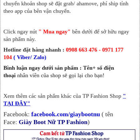
chuyển khoản shop sẽ đặt grab/ ahamove, phí ship tính
theo app của bên vận chuyển.
Click ngay nút
" Mua ngay"
bên dưới để sở hữu ngay
sản phẩm này.
Hotline đặt hàng nhanh :
0908 663 476 - 0971 177
104
( Viber/ Zalo)
Bình luận ngay dưới sản phẩm : Tên+ số điện
thoại
nhân viên của shop sẽ gọi lại cho bạn!
Xem thêm các sản phẩm khác của TP Fashion Shop
"
TẠI ĐÂY"
Facebook:
facebook.com/giaybootnu
( tên
Face:
Giày Boot Nữ TP Fashion
)