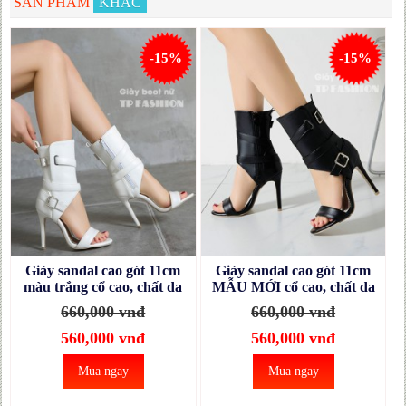
SẢN PHẨM
KHÁC
-15%
-15%
Giày sandal cao gót 11cm
Giày sandal cao gót 11cm
màu trắng cổ cao, chất da
MẪU MỚI cổ cao, chất da
Pu, thiết kế CẦU KỲ SANG
Pu, thiết kế CẦU KỲ SANG
660,000 vnđ
660,000 vnđ
CHẢNH GBN31B
CHẢNH GBN31A
560,000 vnđ
560,000 vnđ
Mua ngay
Mua ngay