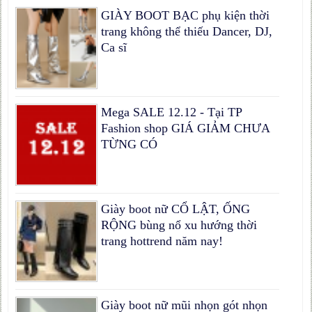
GIÀY BOOT BẠC phụ kiện thời
trang không thể thiếu Dancer, DJ,
Ca sĩ
Mega SALE 12.12 - Tại TP
Fashion shop GIÁ GIẢM CHƯA
TỪNG CÓ
Giày boot nữ CỔ LẬT, ỐNG
RỘNG bùng nổ xu hướng thời
trang hottrend năm nay!
Giày boot nữ mũi nhọn gót nhọn