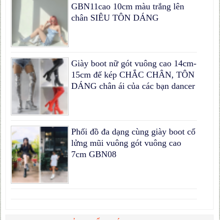
GBN11cao 10cm màu trắng lên
chân SIÊU TÔN DÁNG
Giày boot nữ gót vuông cao 14cm-
15cm đế kép CHẮC CHÂN, TÔN
DÁNG chân ái của các bạn dancer
Phối đồ đa dạng cùng giày boot cổ
lửng mũi vuông gót vuông cao
7cm GBN08