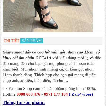
CHI TIẾT
SẢN PHẨM
Giày sandal dây cổ cao hở mũi gót nhọn cao 11cm, có
khuy cài ôm chân GCC41A
với kiểu dáng mới lạ và độc
đáo mang đến cho bạn gái một phong cách hoàn toàn
khác biệt. Mũi nhọn hình miệng cá, đi kèm gót nhọn
11cm thanh dáng. Thích hợp cho bạn gái mang đi tiệc,
chụp ảnh,sự kiện, biểu diễn, đi chơi...
TP Fashion Shop cam kết sản phẩm giống hình 100%.
Hotline
0908 663 476 - 0971 177 104
( Zalo/ viber)
Thông tin sản phẩm: