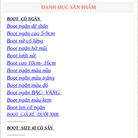
DANH MỤC SẢN PHẨM
BOOT CỔ NGẮN
Boot ngắn đế thấp
Boot ngắn cao 5-9cm
Boot nữ cổ lửng
Boot ngắn hở mũi
Boot lưới nữ
Boot cao 10cm- 16cm
Boot ngắn màu nâu
Boot ngắn màu trắng
Boot ngắn màu đỏ
Boot ngắn BẠC- VÀNG
Boot ngắn màu kem
Boot len cổ ngắn
BOOT GIÁ RẺ DƯỚI 300K
----
----
----
BOOT SIZE 40 CÓ SẴN
----
----
----