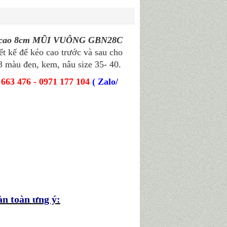
ng cao 8cm MŨI VUÔNG GBN28C
ế đế kéo cao trước và sau cho
3 màu đen, kem, nâu size 35- 40.
 663 476 - 0971 177 104
( Zalo/
n toàn ưng ý: