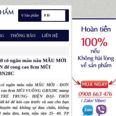
0 Sản phẩm
0 Đ
NG
THÔNG BÁO
LIÊN HỆ
 nữ cổ ngắn màu nâu MẪU MỚI
 đế cong cao 8cm MŨI
BN28C
ữ cổ ngắn màu nâu MẪU MỚI - ĐƠN
g cao 8cm MŨI VUÔNG GBN28C mang
h TRẺ TRUNG- HIỆN ĐẠI- THỜI
t kế đế kéo cao trước và sau cho bạn
 chuyển mà không sợ đau chân, không
3 màu đen, kem, nâu size 35- 40. TP