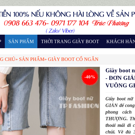
P
SẢN PHẨM
THỜI TRANG GIÀY BOOT
KHÁCH HÀ
G CHỦ
»
SẢN PHẨM
»
GIÀY BOOT CỔ NGẮN
Giày boot
-40%
- ĐƠN GIẢN
VUÔNG G
Giày boot n
GIẢN đế con
phong các
THƯỢNG. Thiế
thoải mái di
chúi. Về đủ 