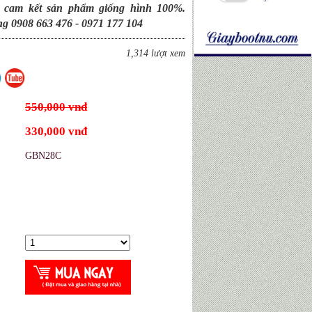
 cam kết sản phẩm giống hình 100%.
ng 0908 663 476 - 0971 177 104
1,314 lượt xem
550,000 vnđ
330,000 vnđ
GBN28C