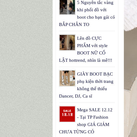
5 Nguyên tắc vàng
khi phối đồ với
boot cho bạn gái có
BẮP CHÂN TO
Lên đồ CỰC
PHẨM với style
BOOT NỮ CỔ
LẬT hottrend, nhìn là mê!!!
GIÀY BOOT BẠC
phụ kiện thời trang
không thể thiếu
Dancer, DJ, Ca sĩ
Mega SALE 12.12
- Tại TP Fashion
shop GIÁ GIẢM
CHƯA TỪNG CÓ