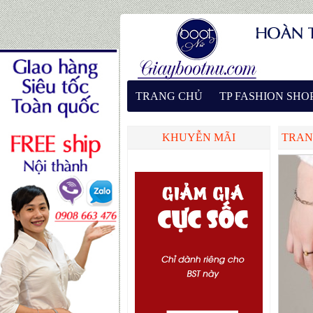
TRANG CHỦ
TP FASHION SHO
KHUYỄN MÃI
TRAN