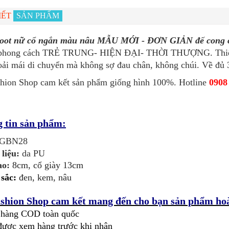
IẾT
SẢN PHẨM
boot nữ cổ ngắn màu nâu MẪU MỚI - ĐƠN GIẢN đế co
phong cách TRẺ TRUNG- HIỆN ĐẠI- THỜI THƯỢNG. Thiết k
oải mái di chuyển mà không sợ đau chân, không chúi. Về đủ 
hion Shop cam kết sản phẩm giống hình 100%. Hotline
0908
 tin sản phẩm:
GBN28
 liệu:
da PU
ao:
8cm, cổ giày 13cm
sắc:
đen, kem, nâu
shion Shop cam kết mang đến cho bạn sản phẩm hoà
 hàng COD toàn quốc
được xem hàng trước khi nhận