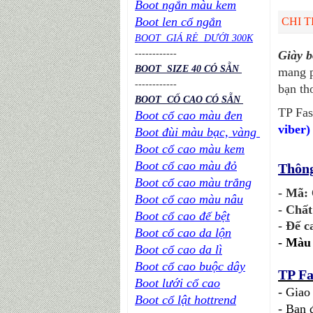
Boot ngắn màu kem
Boot len cổ ngắn
CHI T
BOOT GIÁ RẺ DƯỚI 300K
----
----
----
Giày 
BOOT SIZE 40 CÓ SẴN
mang 
----
----
----
bạn th
BOOT CỔ CAO CÓ SẴN
TP Fas
Boot cổ cao màu đen
viber)
Boot đùi màu bạc, vàng
Boot cổ cao màu kem
Boot cổ cao màu đỏ
Thông
Boot cổ cao màu trắng
- Mã:
Boot cổ cao màu nâu
- Chất
Boot cổ cao đế bệt
- Đế c
Boot cổ cao da lộn
-
Màu 
Boot cổ cao da lì
Boot cổ cao buộc dây
TP Fa
Boot lưới cổ cao
- Giao
Boot cổ lật hottrend
- Bạn 