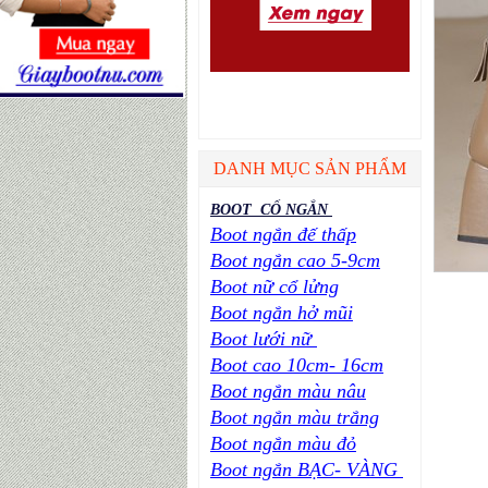
DANH MỤC SẢN PHẨM
BOOT CỔ NGẮN
Boot ngắn đế thấp
Boot ngắn cao 5-9cm
Boot nữ cổ lửng
Boot ngắn hở mũi
Boot lưới nữ
Boot cao 10cm- 16cm
Boot ngắn màu nâu
Boot ngắn màu trắng
Boot ngắn màu đỏ
Boot ngắn BẠC- VÀNG