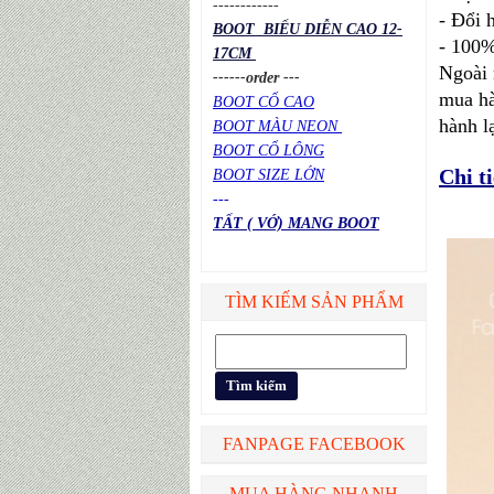
----
----
----
- Đổi 
BOOT BIỂU DIỄN CAO 12-
- 100%
17CM
Ngoài 
------order ---
mua hà
BOOT CỔ CAO
hành l
BOOT MÀU NEON
BOOT CỔ LÔNG
Chi t
BOOT SIZE LỚN
---
TẤT ( VỚ) MANG BOOT
TÌM KIẾM SẢN PHẨM
FANPAGE FACEBOOK
MUA HÀNG NHANH