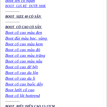
Boot len cổ ngắn
BOOT GIÁ RẺ DƯỚI 300K
----
----
----
BOOT SIZE 40 CÓ SẴN
----
----
----
BOOT CỔ CAO CÓ SẴN
Boot cổ cao màu đen
Boot đùi màu bạc, vàng
Boot cổ cao màu kem
Boot cổ cao màu đỏ
Boot cổ cao màu trắng
Boot cổ cao màu nâu
Boot cổ cao đế bệt
Boot cổ cao da lộn
Boot cổ cao da lì
Boot cổ cao buộc dây
Boot lưới cổ cao
Boot cổ lật hottrend
----
----
----
BOOT BIỂU DIỄN CAO 12-17CM