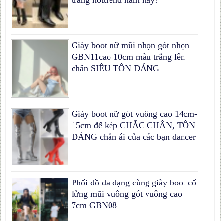
Giày boot nữ mũi nhọn gót nhọn
GBN11cao 10cm màu trắng lên
chân SIÊU TÔN DÁNG
Giày boot nữ gót vuông cao 14cm-
15cm đế kép CHẮC CHÂN, TÔN
DÁNG chân ái của các bạn dancer
Phối đồ đa dạng cùng giày boot cổ
lửng mũi vuông gót vuông cao
7cm GBN08