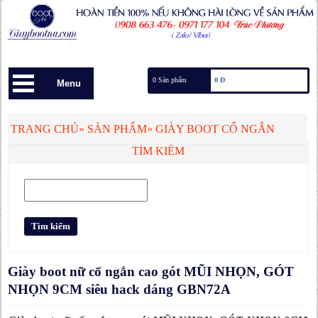
0 Sản phẩm
0 Đ
Menu
TRANG CHỦ
»
SẢN PHẨM
»
GIÀY BOOT CỔ NGẮN
TÌM KIẾM
Giày boot nữ cổ ngắn cao gót MŨI NHỌN, GÓT
NHỌN 9CM siêu hack dáng GBN72A