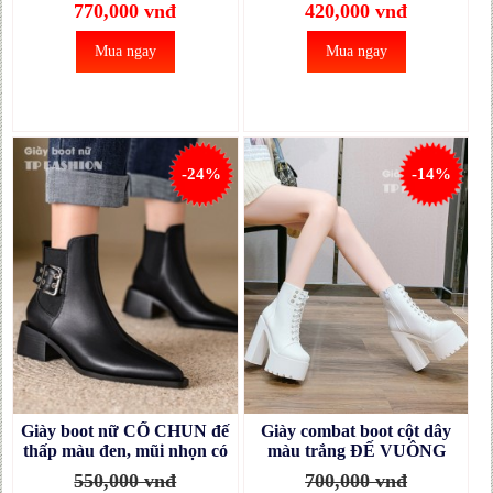
GBN74A
770,000 vnđ
420,000 vnđ
Mua ngay
Mua ngay
-24%
-14%
Giày boot nữ CỔ CHUN đế
Giày combat boot cột dây
thấp màu đen, mũi nhọn có
màu trắng ĐẾ VUÔNG
khuy cài SANG CHẢNH
14.5CM mang tiệc, biểu
550,000 vnđ
700,000 vnđ
GBN73A
diễn, dance GBN70B