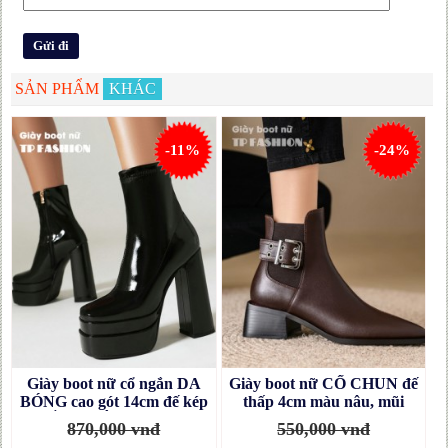
SẢN PHẨM
KHÁC
-11%
-24%
Giày boot nữ cổ ngắn DA
Giày boot nữ CỔ CHUN đế
BÓNG cao gót 14cm đế kép
thấp 4cm màu nâu, mũi
CHẮC CHÂN, mang tiệc,
nhọn có khuy cài SANG
870,000 vnđ
550,000 vnđ
biểu diễn, chụp ảnh
CHẢNH GBN73C