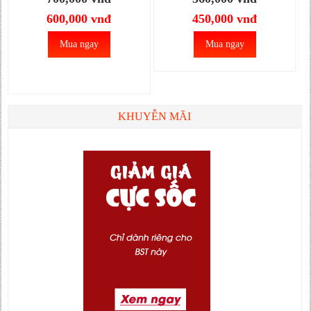
diễn, dance GBN70A
GBN67C
600,000 vnđ
450,000 vnđ
Mua ngay
Mua ngay
KHUYỄN MÃI