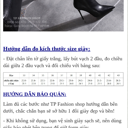
Hướng dẫn đo kích thước size giày:
- Đặt chân lên tờ giấy trắng, lấy bút vạch 2 đầu, đo chiều
dài giữa 2 đầu vạch và đối chiếu với bảng sau:
HƯỚNG DẪN BẢO QUẢN:
Làm đủ các bước như TP Fashion shop hướng dẫn bên
dưới, chắc chắn bạn sẽ sở hữu 1 đôi giày đẹp và bền!
- Khi không sử dụng, bạn vệ sinh giày sạch sẽ, nên dùng
giấy báo nhét bên trong để giữ form giày