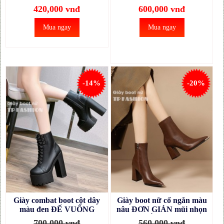
420,000 vnđ
600,000 vnđ
Mua ngay
Mua ngay
-14%
-20%
Giày combat boot cột dây
Giày boot nữ cổ ngắn màu
màu đen ĐẾ VUÔNG
nâu ĐƠN GIẢN mũi nhọn
14.5CM mang tiệc, biểu
GÓT VUÔNG sang chảnh
700,000 vnđ
560,000 vnđ