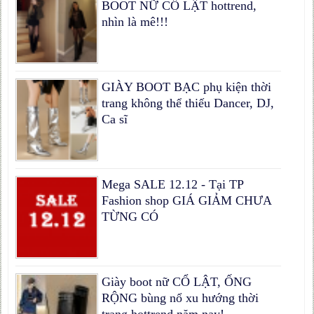
BOOT NỮ CỔ LẬT hottrend,
nhìn là mê!!!
GIÀY BOOT BẠC phụ kiện thời
trang không thể thiếu Dancer, DJ,
Ca sĩ
Mega SALE 12.12 - Tại TP
Fashion shop GIÁ GIẢM CHƯA
TỪNG CÓ
Giày boot nữ CỔ LẬT, ỐNG
RỘNG bùng nổ xu hướng thời
trang hottrend năm nay!