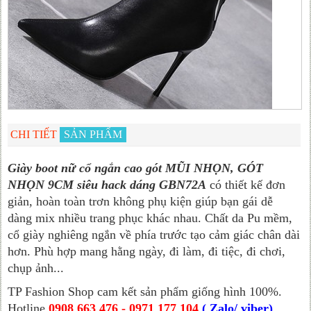
CHI TIẾT
SẢN PHẨM
Giày boot nữ cổ ngắn cao gót MŨI NHỌN, GÓT
NHỌN 9CM siêu hack dáng GBN72A
có thiết kế đơn
giản, hoàn toàn trơn không phụ kiện giúp bạn gái dễ
dàng mix nhiều trang phục khác nhau. Chất da Pu mềm,
cổ giày nghiêng ngắn về phía trước tạo cảm giác chân dài
hơn. Phù hợp mang hằng ngày, đi làm, đi tiệc, đi chơi,
chụp ảnh...
TP Fashion Shop cam kết sản phẩm giống hình 100%.
Hotline
0908 663 476 - 0971 177 104
( Zalo/ viber)