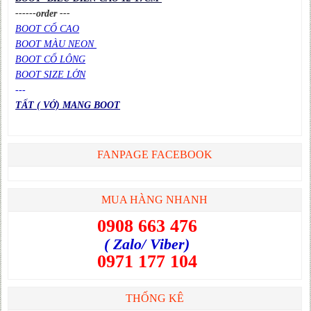
------order ---
BOOT CỔ CAO
BOOT MÀU NEON
BOOT CỔ LÔNG
BOOT SIZE LỚN
---
TẤT ( VỚ) MANG BOOT
FANPAGE FACEBOOK
MUA HÀNG NHANH
0908 663 476
( Zalo/ Viber)
0971 177 104
THỐNG KÊ