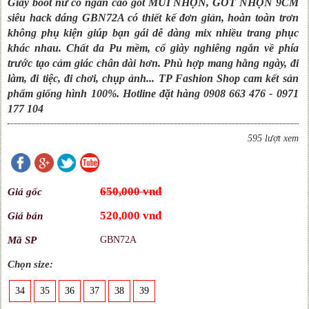
Giày boot nữ cổ ngắn cao gót MŨI NHỌN, GÓT NHỌN 9CM
siêu hack dáng GBN72A có thiết kế đơn giản, hoàn toàn trơn
không phụ kiện giúp bạn gái dễ dàng mix nhiều trang phục
khác nhau. Chất da Pu mềm, cổ giày nghiêng ngắn về phía
trước tạo cảm giác chân dài hơn. Phù hợp mang hằng ngày, đi
làm, đi tiệc, đi chơi, chụp ảnh... TP Fashion Shop cam kết sản
phẩm giống hình 100%. Hotline đặt hàng 0908 663 476 - 0971
177 104
595 lượt xem
650,000 vnđ
Giá gốc
520,000 vnđ
Giá bán
Mã SP
GBN72A
Chọn size:
34
35
36
37
38
39