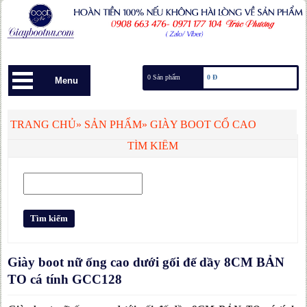
0 Sản phẩm
0 Đ
Menu
TRANG CHỦ
»
SẢN PHẨM
»
GIÀY BOOT CỔ CAO
TÌM KIẾM
Giày boot nữ ống cao dưới gối đế dầy 8CM BẢN
TO cá tính GCC128