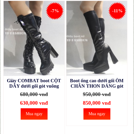
-7%
-11%
Giày COMBAT boot CỘT
Boot ống cao dưới gối ÔM
DÂY dưới gối gót vuông
CHÂN THON DÁNG gót
12cm GCC127A
vuông 14cm GCC126
680,000 vnđ
950,000 vnđ
630,000 vnđ
850,000 vnđ
Mua ngay
Mua ngay