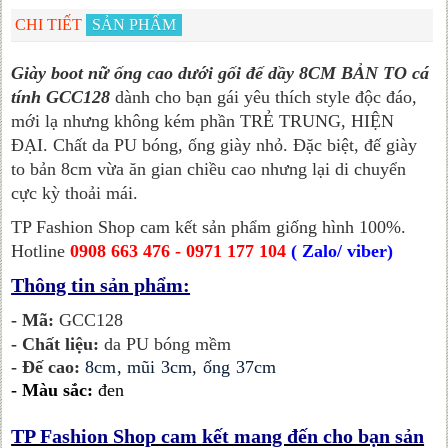
CHI TIẾT
SẢN PHẨM
Giày boot nữ ống cao dưới gối đế dầy 8CM BẢN TO cá
tính GCC128
dành cho bạn gái yêu thích style độc đáo,
mới lạ nhưng không kém phần TRẺ TRUNG, HIỆN
ĐẠI. Chất da PU bóng, ống giày nhỏ. Đặc biệt, đế giày
to bản 8cm vừa ăn gian chiều cao nhưng lại di chuyển
cực kỳ thoải mái.
TP Fashion Shop cam kết sản phẩm giống hình 100%.
Hotline
0908 663 476 - 0971 177 104
( Zalo/ viber)
Thông tin sản phẩm:
- Mã:
GCC128
- Chất liệu:
da PU bóng mềm
- Đế cao:
8cm, mũi 3cm, ống 37cm
-
Màu sắc:
đen
TP Fashion Shop cam kết mang đến cho bạn sản