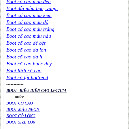
Boot cổ cao màu đen
Boot đùi màu bạc, vàng
Boot cổ cao màu kem
Boot cổ cao màu đỏ
Boot cổ cao màu trắng
Boot cổ cao màu nâu
Boot cổ cao đế bệt
Boot cổ cao da lộn
Boot cổ cao da lì
Boot cổ cao buộc dây
Boot lưới cổ cao
Boot cổ lật hottrend
----
----
----
BOOT BIỂU DIỄN CAO 12-17CM
------order ---
BOOT CỔ CAO
BOOT MÀU NEON
BOOT CỔ LÔNG
BOOT SIZE LỚN
---