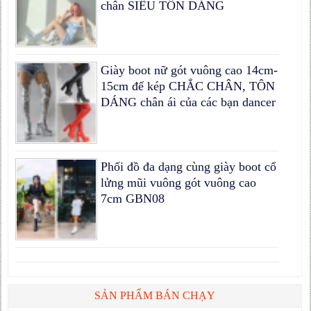
chân SIÊU TÔN DÁNG
Giày boot nữ gót vuông cao 14cm-
15cm đế kép CHẮC CHÂN, TÔN
DÁNG chân ái của các bạn dancer
Phối đồ đa dạng cùng giày boot cổ
lửng mũi vuông gót vuông cao
7cm GBN08
SẢN PHẨM BÁN CHẠY