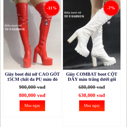
-11%
-7%
Giày boot đùi nữ CAO GÓT
Giày COMBAT boot CỘT
15CM chất da PU màu đỏ
DÂY màu trắng dưới gối
NỔI BẬT ống SIÊU DÀI-
12cm GCC127B
900,000 vnđ
680,000 vnđ
ÔM CHÂN GCC11803
800,000 vnđ
630,000 vnđ
Mua ngay
Mua ngay