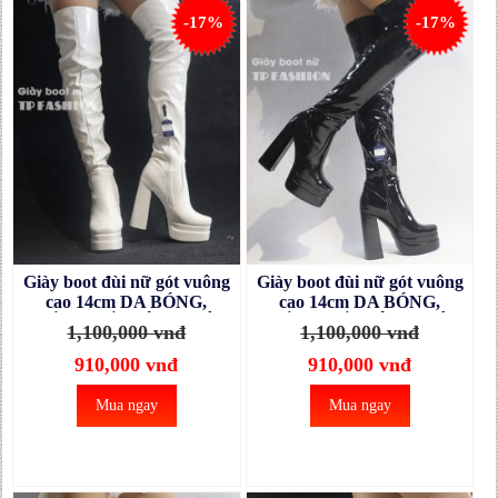
-17%
-17%
Giày boot đùi nữ gót vuông
Giày boot đùi nữ gót vuông
cao 14cm DA BÓNG,
cao 14cm DA BÓNG,
CHẮC CHẮN, ÔM CHÂN
CHẮC CHẮN, ÔM CHÂN
1,100,000 vnđ
1,100,000 vnđ
màu trắng GCC131B
màu đen GCC131A
910,000 vnđ
910,000 vnđ
Mua ngay
Mua ngay