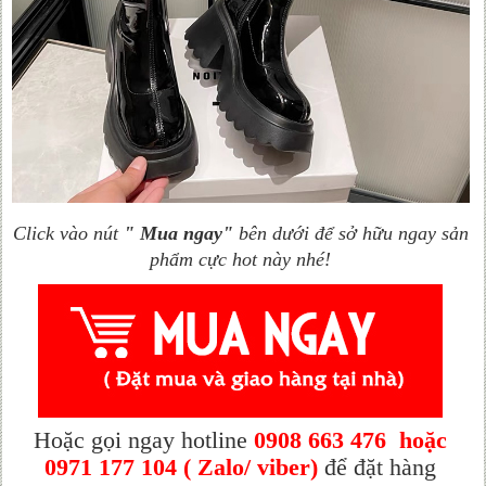
Click vào nút
" Mua ngay"
bên dưới để sở hữu ngay sản
phẩm cực hot này nhé!
Hoặc gọi ngay hotline
0908 663 476 hoặc
0971 177 104
( Zalo/ viber)
để đặt hàng