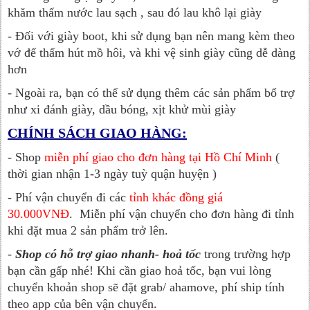
khăm thấm nước lau sạch , sau đó lau khô lại giày
- Đối với giày boot, khi sử dụng bạn nên mang kèm theo
vớ để thấm hút mồ hôi, và khi vệ sinh giày cũng dễ dàng
hơn
- Ngoài ra, bạn có thể sử dụng thêm các sản phẩm bổ trợ
như xi đánh giày, dầu bóng, xịt khử mùi giày
CHÍNH SÁCH GIAO HÀNG:
- Shop
miễn phí giao cho đơn hàng tại Hồ Chí Minh
(
thời gian nhận 1-3 ngày tuỳ quận huyện )
- Phí vận chuyển đi các
tỉnh khác đồng giá
30.000VNĐ
.
Miễn phí vận chuyển cho đơn hàng đi tỉnh
khi đặt mua 2 sản phẩm trở lên.
-
Shop có hỗ trợ giao nhanh- hoả tốc
trong trường hợp
bạn cần gấp nhé! Khi cần giao hoả tốc, bạn vui lòng
chuyển khoản shop sẽ đặt grab/ ahamove, phí ship tính
theo app của bên vận chuyển.