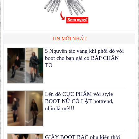
TIN MỚI NHẤT
5 Nguyên tắc vàng khi phối đồ với
boot cho bạn gái có BẮP CHÂN
TO
Lên đồ CỰC PHẨM với style
BOOT NỮ CỔ LẬT hottrend,
nhìn là mê!!!
GIÀY BOOT BẠC phụ kiện thời