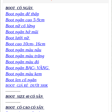
BOOT CỔ NGẮN
Boot ngắn đế thấp
Boot ngắn cao 5-9cm
Boot nữ cổ lửng
Boot ngắn hở mũi
Boot lưới nữ
Boot cao 10cm- 16cm
Boot ngắn màu nâu
Boot ngắn màu trắng
Boot ngắn màu đỏ
Boot ngắn BẠC- VÀNG
Boot ngắn màu kem
Boot len cổ ngắn
BOOT GIÁ RẺ DƯỚI 300K
----
----
----
BOOT SIZE 40 CÓ SẴN
----
----
----
BOOT CỔ CAO CÓ SẴN