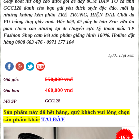
Giày boot nữ ống cao dưới gối đế dầy 8CM BẢN TO cá tính
GCC128 dành cho bạn gái yêu thích style độc đáo, mới lạ
nhưng không kém phần TRẺ TRUNG, HIỆN ĐẠI. Chất da
PU bóng, ống giày nhỏ. Đặc biệt, đế giày to bản 8cm vừa ăn
gian chiều cao nhưng lại di chuyển cực kỳ thoải mái. TP
Fashion Shop cam kết sản phẩm giống hình 100%. Hotline đặt
hàng 0908 663 476 - 0971 177 104
1,801 lượt xem
550,000 vnđ
Giá gốc
460,000 vnđ
Giá bán
Mã SP
GCC128
Sản phẩm này đã hết hàng, quý khách vui lòng chọn
sản phẩm khác
TẠI ĐÂY
-16%