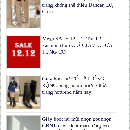
trang không thể thiếu Dancer, DJ,
Ca sĩ
Mega SALE 12.12 - Tại TP
Fashion shop GIÁ GIẢM CHƯA
TỪNG CÓ
Giày boot nữ CỔ LẬT, ỐNG
RỘNG bùng nổ xu hướng thời
trang hottrend năm nay!
Giày boot nữ mũi nhọn gót nhọn
GBN11cao 10cm màu trắng lên