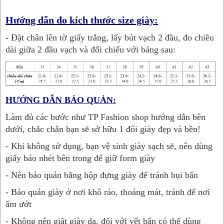
Hướng dẫn đo kích thước size giày:
- Đặt chân lên tờ giấy trắng, lấy bút vạch 2 đầu, đo chiều
dài giữa 2 đầu vạch và đối chiếu với bảng sau:
HƯỚNG DẪN BẢO QUẢN:
Làm đủ các bước như TP Fashion shop hướng dẫn bên
dưới, chắc chắn bạn sẽ sở hữu 1 đôi giày đẹp và bền!
- Khi không sử dụng, bạn vệ sinh giày sạch sẽ, nên dùng
giấy báo nhét bên trong để giữ form giày
- Nên bảo quản bằng hộp đựng giày để tránh bụi bẩn
- Bảo quản giày ở nơi khô ráo, thoáng mát, tránh để nơi
ẩm ướt
- Không nên giặt giày da, đối với vết bẩn có thể dùng