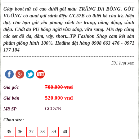
Giày boot nữ cổ cao dưới gối màu TRẮNG DA BÓNG, GÓT
VUÔNG có quai gài sành điệu GC57B có thiết kế cầu kỳ, hiện
đại, cho bạn gái yêu phong cách trẻ trung, năng động, sành
điệu. Chất da PU bóng ngời vừa sáng, vừa sang. Mix đẹp cùng
các set đồ da, đầm, váy, short...TP Fashion Shop cam kết sản
phẩm giống hình 100%. Hotline đặt hàng 0908 663 476 - 0971
177 104
591 lượt xem
700,000 vnđ
Giá gốc
520,000 vnđ
Giá bán
Mã SP
GCC57B
Chọn size:
35
36
37
38
39
40