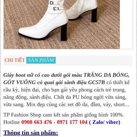
CHI TIẾT
SẢN PHẨM
Giày boot nữ cổ cao dưới gối màu TRẮNG DA BÓNG,
GÓT VUÔNG có quai gài sành điệu GC57B
có thiết kế
cầu kỳ, hiện đại, cho bạn gái yêu phong cách trẻ trung,
năng động, sành điệu. Chất da PU bóng ngời vừa sáng,
vừa sang. Mix đẹp cùng các set đồ da, đầm, váy, short...
TP Fashion Shop cam kết sản phẩm giống hình 100%.
Hotline
0908 663 476 - 0971 177 104
( Zalo/ viber)
Thông tin sản phẩm: