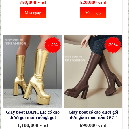
750,000 vnđ
520,000 vnđ
Mua ngay
Mua ngay
-15%
-20%
Giày boot DANCER cổ cao
Giày boot cổ cao dưới gối
dưới gối mũi vuông, gót
đơn giản màu nâu GÓT
vuông 14cm màu vàng đồng
11CM, MŨI 3CM mũi
1,100,000 vnđ
690,000 vnđ
THỜI THƯỢNG GCC53B
vuông hottrend GCC56C