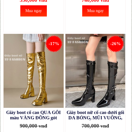
550,000 vnđ
740,000 vnđ
Mua ngay
Mua ngay
-17%
-26%
Giày boot cổ cao QUA GỐI
Giày boot nữ cổ cao dưới gối
màu VÀNG ĐỒNG gót
DA BÓNG, MŨI VUÔNG,
vuông 9cm MŨI VUÔNG
GÓT VUÔNG có quai gài
900,000 vnđ
700,000 vnđ
thời thượng GCC58B
sành điệu GCC57A