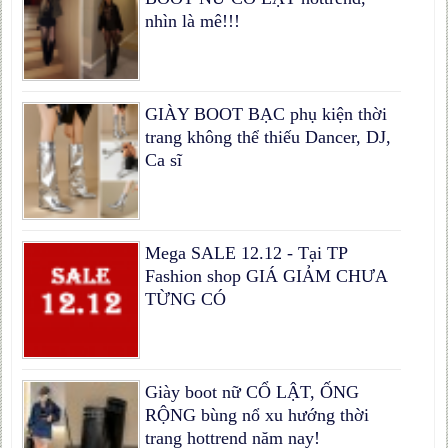
nhìn là mê!!!
GIÀY BOOT BẠC phụ kiện thời
trang không thể thiếu Dancer, DJ,
Ca sĩ
Mega SALE 12.12 - Tại TP
Fashion shop GIÁ GIẢM CHƯA
TỪNG CÓ
Giày boot nữ CỔ LẬT, ỐNG
RỘNG bùng nổ xu hướng thời
trang hottrend năm nay!