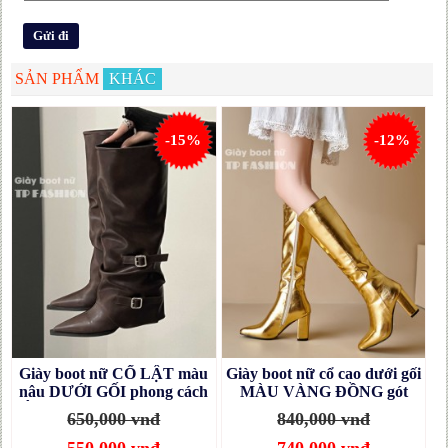
SẢN PHẨM
KHÁC
-15%
-12%
Giày boot nữ CỔ LẬT màu
Giày boot nữ cổ cao dưới gối
nâu DƯỚI GỐI phong cách
MÀU VÀNG ĐỒNG gót
Âu Mỹ hot trend GCC36C
vuông 8.5cm, mũi nhọn
650,000 vnđ
840,000 vnđ
THANH DÁNG GCC50B