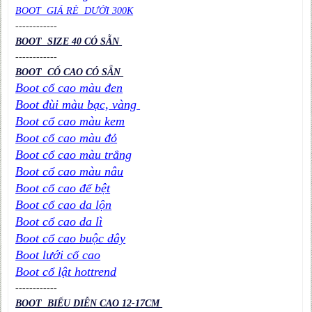
BOOT GIÁ RẺ DƯỚI 300K
----
----
----
BOOT SIZE 40 CÓ SẴN
----
----
----
BOOT CỔ CAO CÓ SẴN
Boot cổ cao màu đen
Boot đùi màu bạc, vàng
Boot cổ cao màu kem
Boot cổ cao màu đỏ
Boot cổ cao màu trắng
Boot cổ cao màu nâu
Boot cổ cao đế bệt
Boot cổ cao da lộn
Boot cổ cao da lì
Boot cổ cao buộc dây
Boot lưới cổ cao
Boot cổ lật hottrend
----
----
----
BOOT BIỂU DIỄN CAO 12-17CM