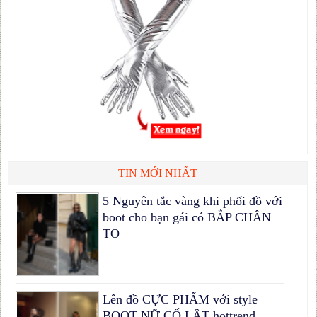
TIN MỚI NHẤT
5 Nguyên tắc vàng khi phối đồ với
boot cho bạn gái có BẮP CHÂN
TO
Lên đồ CỰC PHẨM với style
BOOT NỮ CỔ LẬT hottrend,