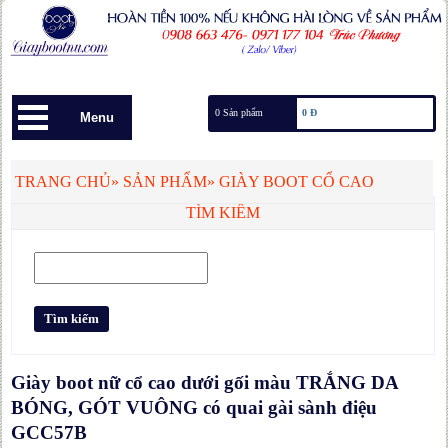
0 Sản phẩm
0 Đ
Menu
TRANG CHỦ
»
SẢN PHẨM
»
GIÀY BOOT CỔ CAO
TÌM KIẾM
Giày boot nữ cổ cao dưới gối màu TRẮNG DA
BÓNG, GÓT VUÔNG có quai gài sành điệu
GCC57B