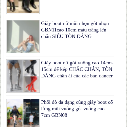
Giày boot nữ mũi nhọn gót nhọn
GBN11cao 10cm màu trắng lên
chân SIÊU TÔN DÁNG
Giày boot nữ gót vuông cao 14cm-
15cm đế kép CHẮC CHÂN, TÔN
DÁNG chân ái của các bạn dancer
Phối đồ đa dạng cùng giày boot cổ
lửng mũi vuông gót vuông cao
7cm GBN08