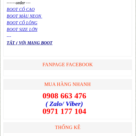
------order ---
BOOT CỔ CAO
BOOT MÀU NEON
BOOT CỔ LÔNG
BOOT SIZE LỚN
---
TẤT ( VỚ) MANG BOOT
FANPAGE FACEBOOK
MUA HÀNG NHANH
0908 663 476
( Zalo/ Viber)
0971 177 104
THỐNG KÊ