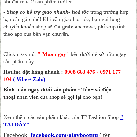
khi đặt mua 2 sản phẩm trở lên.
-
Shop có hỗ trợ giao nhanh- hoả tốc
trong trường hợp
bạn cần gấp nhé! Khi cần giao hoả tốc, bạn vui lòng
chuyển khoản shop sẽ đặt grab/ ahamove, phí ship tính
theo app của bên vận chuyển.
Click ngay nút
" Mua ngay"
bên dưới để sở hữu ngay
sản phẩm này.
Hotline đặt hàng nhanh :
0908 663 476 - 0971 177
104
( Viber/ Zalo)
Bình luận ngay dưới sản phẩm : Tên+ số điện
thoại
nhân viên của shop sẽ gọi lại cho bạn!
Xem thêm các sản phẩm khác của TP Fashion Shop
"
TẠI ĐÂY"
Facebook:
facebook.com/giaybootnu
( tên