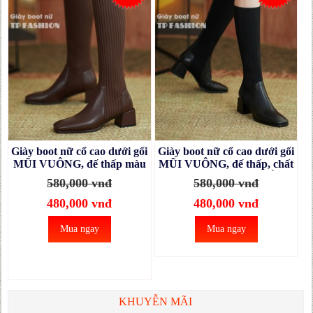
Giày boot nữ cổ cao dưới gối
Giày boot nữ cổ cao dưới gối
MŨI VUÔNG, đế thấp màu
MŨI VUÔNG, đế thấp, chất
nâu chất LEN kết hợp DA
LEN kết hợp DA PU ÔM
580,000 vnđ
580,000 vnđ
PU ÔM CHÂN style cổ điển
CHÂN style cổ điển
GCC07C
GCC07A
480,000 vnđ
480,000 vnđ
Mua ngay
Mua ngay
KHUYỄN MÃI