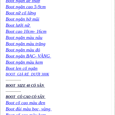
Boot ngắn đế thấp
Boot ngắn cao 5-9cm
Boot nữ cổ lửng
Boot ngắn hở mũi
Boot lưới nữ
Boot cao 10cm- 16cm
Boot ngắn màu nâu
Boot ngắn màu trắng
Boot ngắn màu đỏ
Boot ngắn BẠC- VÀNG
Boot ngắn màu kem
Boot len cổ ngắn
BOOT GIÁ RẺ DƯỚI 300K
----
----
----
BOOT SIZE 40 CÓ SẴN
----
----
----
BOOT CỔ CAO CÓ SẴN
Boot cổ cao màu đen
Boot đùi màu bạc, vàng
Boot cổ cao màu kem