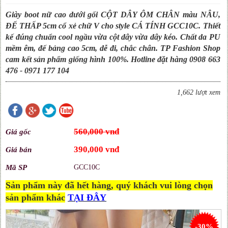
Giày boot nữ cao dưới gối CỘT DÂY ÔM CHÂN màu NÂU,
ĐẾ THẤP 5cm cổ xẻ chữ V cho style CÁ TÍNH GCC10C. Thiết
kế đúng chuẩn cool ngầu vừa cột dây vừa dây kéo. Chất da PU
mềm êm, đế bảng cao 5cm, dễ đi, chắc chân. TP Fashion Shop
cam kết sản phẩm giống hình 100%. Hotline đặt hàng 0908 663
476 - 0971 177 104
1,662 lượt xem
560,000 vnđ
Giá gốc
390,000 vnđ
Giá bán
Mã SP
GCC10C
Sản phẩm này đã hết hàng, quý khách vui lòng chọn
sản phẩm khác
TẠI ĐÂY
-30%