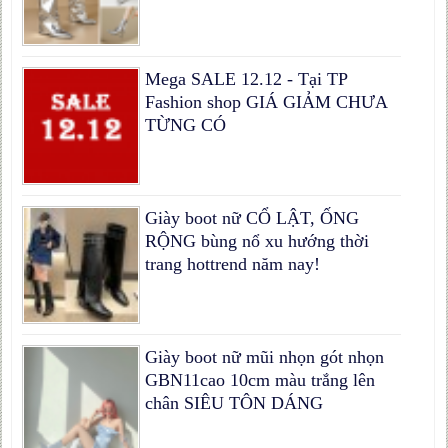
Mega SALE 12.12 - Tại TP
Fashion shop GIÁ GIẢM CHƯA
TỪNG CÓ
Giày boot nữ CỔ LẬT, ỐNG
RỘNG bùng nổ xu hướng thời
trang hottrend năm nay!
Giày boot nữ mũi nhọn gót nhọn
GBN11cao 10cm màu trắng lên
chân SIÊU TÔN DÁNG