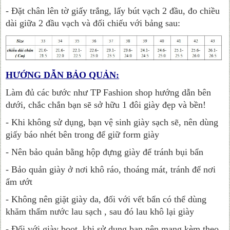
- Đặt chân lên tờ giấy trắng, lấy bút vạch 2 đầu, đo chiều
dài giữa 2 đầu vạch và đối chiếu với bảng sau:
HƯỚNG DẪN BẢO QUẢN:
Làm đủ các bước như TP Fashion shop hướng dẫn bên
dưới, chắc chắn bạn sẽ sở hữu 1 đôi giày đẹp và bền!
- Khi không sử dụng, bạn vệ sinh giày sạch sẽ, nên dùng
giấy báo nhét bên trong để giữ form giày
- Nên bảo quản bằng hộp đựng giày để tránh bụi bẩn
- Bảo quản giày ở nơi khô ráo, thoáng mát, tránh để nơi
ẩm ướt
- Không nên giặt giày da, đối với vết bẩn có thể dùng
khăm thấm nước lau sạch , sau đó lau khô lại giày
- Đối với giày boot, khi sử dụng bạn nên mang kèm theo