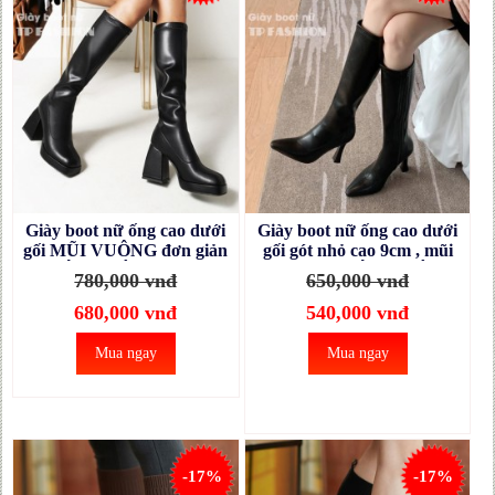
Giày boot nữ ống cao dưới
Giày boot nữ ống cao dưới
gối MŨI VUÔNG đơn giản
gối gót nhỏ cao 9cm , mũi
KHÔNG DÂY KÉO gót
vuông nhỏ ÔM CHÂN
780,000 vnđ
650,000 vnđ
vuông hình CONG độc đáo
GCC12001
GCC11A
680,000 vnđ
540,000 vnđ
Mua ngay
Mua ngay
-17%
-17%