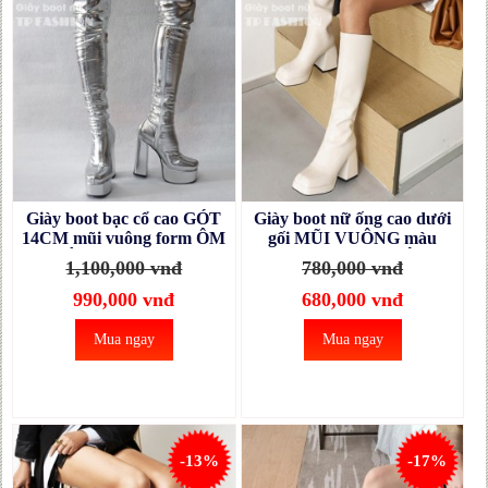
Giày boot bạc cổ cao GÓT
Giày boot nữ ống cao dưới
14CM mũi vuông form ÔM
gối MŨI VUÔNG màu
CHÂN, THON DÁNG
trắng đơn giản KHÔNG
1,100,000 vnđ
780,000 vnđ
mang tiệc, biểu diễn
DÂY KÉO gót vuông hình
GCC14D
CONG độc đáo GCC11B
990,000 vnđ
680,000 vnđ
Mua ngay
Mua ngay
-13%
-17%