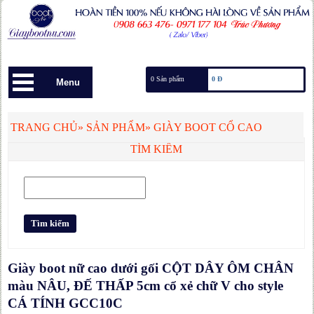
0 Sản phẩm
0 Đ
Menu
TRANG CHỦ
»
SẢN PHẨM
»
GIÀY BOOT CỔ CAO
TÌM KIẾM
Giày boot nữ cao dưới gối CỘT DÂY ÔM CHÂN
màu NÂU, ĐẾ THẤP 5cm cổ xẻ chữ V cho style
CÁ TÍNH GCC10C