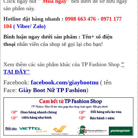
Click ngay nút
" Mua ngay"
bên dưới để sở hữu ngay
sản phẩm này.
Hotline đặt hàng nhanh :
0908 663 476 - 0971 177
104
( Viber/ Zalo)
Bình luận ngay dưới sản phẩm : Tên+ số điện
thoại
nhân viên của shop sẽ gọi lại cho bạn!
Xem thêm các sản phẩm khác của TP Fashion Shop
"
TẠI ĐÂY"
Facebook:
facebook.com/giaybootnu
( tên
Face:
Giày Boot Nữ TP Fashion
)