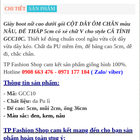
CHI TIẾT
SẢN PHẨM
Giày boot nữ cao dưới gối CỘT DÂY ÔM CHÂN màu
NÂU, ĐẾ THẤP 5cm cổ xẻ chữ V cho style CÁ TÍNH
GCC10C.
Thiết kế đúng chuẩn cool ngầu vừa cột dây
vừa dây kéo. Chất da PU mềm êm, đế bảng cao 5cm, dễ
đi, chắc chân.
TP Fashion Shop cam kết sản phẩm giống hình 100%.
Hotline
0908 663 476 - 0971 177 104
( Zalo/ viber)
Thông tin sản phẩm:
- Mã:
GCC10
- Chất liệu:
da Pu lì
- Đế cao: 5cm, mũi 2cm, ống 36cm
-
Màu sắc: đen, kem, nâu
TP Fashion Shop cam kết mang đến cho bạn sản
phẩm hoàn toàn ưng ý: