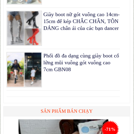
Giày boot nữ gót vuông cao 14cm-
15cm đế kép CHẮC CHÂN, TÔN
DÁNG chân ái của các bạn dancer
Phối đồ đa dạng cùng giày boot cổ
lửng mũi vuông gót vuông cao
7cm GBN08
SẢN PHẨM BÁN CHẠY
-71%