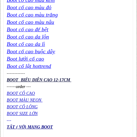
Boot cổ cao màu đỏ
Boot cổ cao màu trắng
Boot cổ cao màu nâu
Boot cổ cao đế bệt
Boot cổ cao da lộn
Boot cổ cao da lì
Boot cổ cao buộc dây
Boot lưới cổ cao
Boot cổ lật hottrend
----
----
----
BOOT BIỂU DIỄN CAO 12-17CM
------order ---
BOOT CỔ CAO
BOOT MÀU NEON
BOOT CỔ LÔNG
BOOT SIZE LỚN
---
TẤT ( VỚ) MANG BOOT