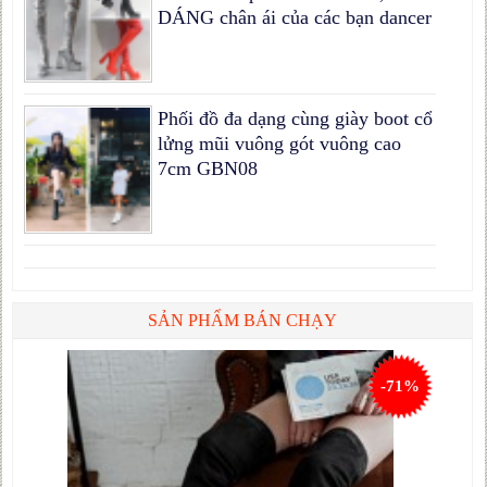
DÁNG chân ái của các bạn dancer
Phối đồ đa dạng cùng giày boot cổ
lửng mũi vuông gót vuông cao
7cm GBN08
SẢN PHẨM BÁN CHẠY
-71%