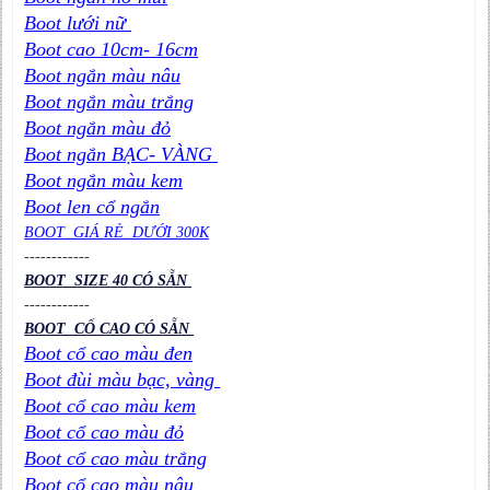
Boot lưới nữ
Boot cao 10cm- 16cm
Boot ngắn màu nâu
Boot ngắn màu trắng
Boot ngắn màu đỏ
Boot ngắn BẠC- VÀNG
Boot ngắn màu kem
Boot len cổ ngắn
BOOT GIÁ RẺ DƯỚI 300K
----
----
----
BOOT SIZE 40 CÓ SẴN
----
----
----
BOOT CỔ CAO CÓ SẴN
Boot cổ cao màu đen
Boot đùi màu bạc, vàng
Boot cổ cao màu kem
Boot cổ cao màu đỏ
Boot cổ cao màu trắng
Boot cổ cao màu nâu