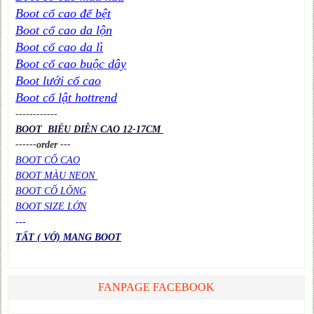
Boot cổ cao đế bệt
Boot cổ cao da lộn
Boot cổ cao da lì
Boot cổ cao buộc dây
Boot lưới cổ cao
Boot cổ lật hottrend
----
----
----
BOOT BIỂU DIỄN CAO 12-17CM
------order ---
BOOT CỔ CAO
BOOT MÀU NEON
BOOT CỔ LÔNG
BOOT SIZE LỚN
---
TẤT ( VỚ) MANG BOOT
FANPAGE FACEBOOK