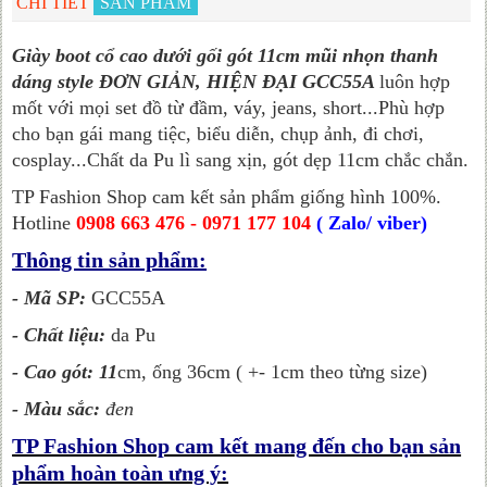
CHI TIẾT
SẢN PHẨM
Giày boot cổ cao dưới gối gót 11cm mũi nhọn thanh
dáng style ĐƠN GIẢN, HIỆN ĐẠI GCC55A
luôn hợp
mốt với mọi set đồ từ đầm, váy, jeans, short...Phù hợp
cho bạn gái mang tiệc, biểu diễn, chụp ảnh, đi chơi,
cosplay...Chất da Pu lì sang xịn, gót dẹp 11cm chắc chắn.
TP Fashion Shop cam kết sản phẩm giống hình 100%.
Hotline
0908 663 476 - 0971 177 104
( Zalo/ viber)
Thông tin sản phẩm:
- Mã SP:
GCC55A
- Chất liệu:
da Pu
- Cao gót: 11
cm, ống 36cm ( +- 1cm theo từng size)
- Màu sắc:
đen
TP Fashion Shop cam kết mang đến cho bạn sản
phẩm hoàn toàn ưng ý: