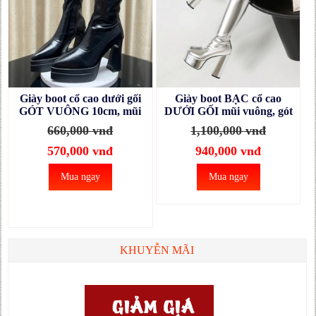
Giày boot cổ cao dưới gối
Giày boot BẠC cổ cao
GÓT VUÔNG 10cm, mũi
DƯỚI GỐI mũi vuông, gót
nhọn 2 lớp cân đối dễ đi
vuông 14CM chắc chắn
660,000 vnđ
1,100,000 vnđ
GCC54A
GCC53A
570,000 vnđ
940,000 vnđ
Mua ngay
Mua ngay
KHUYỄN MÃI