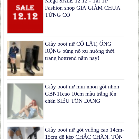
Mega SALE 12.12 - Tại TP
Fashion shop GIÁ GIẢM CHƯA
TỪNG CÓ
Giày boot nữ CỔ LẬT, ỐNG
RỘNG bùng nổ xu hướng thời
trang hottrend năm nay!
Giày boot nữ mũi nhọn gót nhọn
GBN11cao 10cm màu trắng lên
chân SIÊU TÔN DÁNG
Giày boot nữ gót vuông cao 14cm-
15cm đế kép CHẮC CHÂN, TÔN