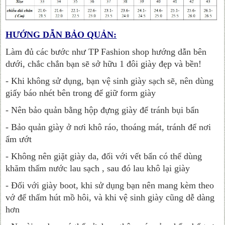
HƯỚNG DẪN BẢO QUẢN:
Làm đủ các bước như TP Fashion shop hướng dẫn bên
dưới, chắc chắn bạn sẽ sở hữu 1 đôi giày đẹp và bền!
- Khi không sử dụng, bạn vệ sinh giày sạch sẽ, nên dùng
giấy báo nhét bên trong để giữ form giày
- Nên bảo quản bằng hộp đựng giày để tránh bụi bẩn
- Bảo quản giày ở nơi khô ráo, thoáng mát, tránh để nơi
ẩm ướt
- Không nên giặt giày da, đối với vết bẩn có thể dùng
khăm thấm nước lau sạch , sau đó lau khô lại giày
- Đối với giày boot, khi sử dụng bạn nên mang kèm theo
vớ để thấm hút mồ hôi, và khi vệ sinh giày cũng dễ dàng
hơn