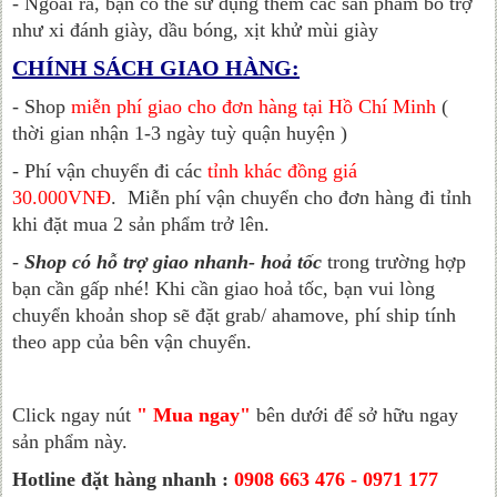
- Ngoài ra, bạn có thể sử dụng thêm các sản phẩm bổ trợ
như xi đánh giày, dầu bóng, xịt khử mùi giày
CHÍNH SÁCH GIAO HÀNG:
- Shop
miễn phí giao cho đơn hàng tại Hồ Chí Minh
(
thời gian nhận 1-3 ngày tuỳ quận huyện )
- Phí vận chuyển đi các
tỉnh khác đồng giá
30.000VNĐ
.
Miễn phí vận chuyển cho đơn hàng đi tỉnh
khi đặt mua 2 sản phẩm trở lên.
-
Shop có hỗ trợ giao nhanh- hoả tốc
trong trường hợp
bạn cần gấp nhé! Khi cần giao hoả tốc, bạn vui lòng
chuyển khoản shop sẽ đặt grab/ ahamove, phí ship tính
theo app của bên vận chuyển.
Click ngay nút
" Mua ngay"
bên dưới để sở hữu ngay
sản phẩm này.
Hotline đặt hàng nhanh :
0908 663 476 - 0971 177