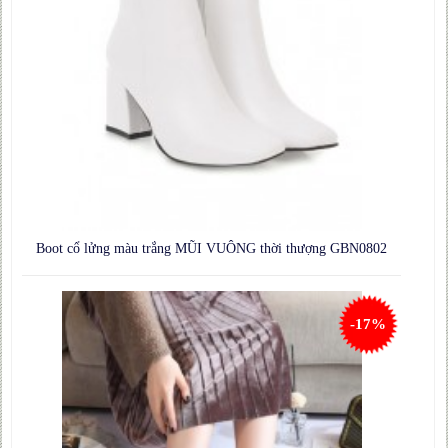
Boot cổ lửng màu trắng MŨI VUÔNG thời thượng GBN0802
-17%