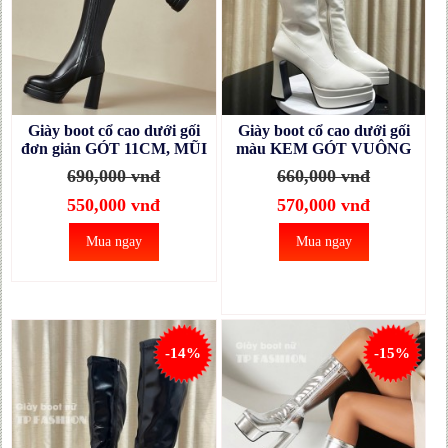
Giày boot cổ cao dưới gối
Giày boot cổ cao dưới gối
đơn giản GÓT 11CM, MŨI
màu KEM GÓT VUÔNG
3CM mũi vuông hottrend
10cm, mũi nhọn 2 lớp cân
690,000 vnđ
660,000 vnđ
GCC56A
đối dễ đi GCC54B
550,000 vnđ
570,000 vnđ
Mua ngay
Mua ngay
-14%
-15%