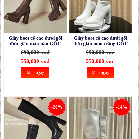
Giày boot cổ cao dưới gối
Giày boot cổ cao dưới gối
đơn giản màu nâu GÓT
đơn giản màu trắng GÓT
11CM, MŨI 3CM mũi
11CM, MŨI 3CM mũi
690,000 vnđ
690,000 vnđ
vuông hottrend GCC56C
vuông hottrend GCC56B
550,000 vnđ
550,000 vnđ
Mua ngay
Mua ngay
-20%
-14%