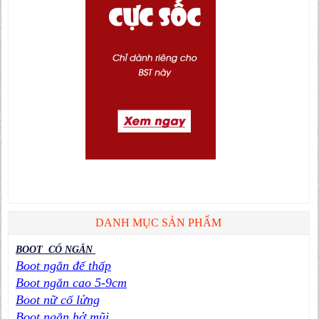
DANH MỤC SẢN PHẨM
BOOT CỔ NGẮN
Boot ngắn đế thấp
Boot ngắn cao 5-9cm
Boot nữ cổ lửng
Boot ngắn hở mũi