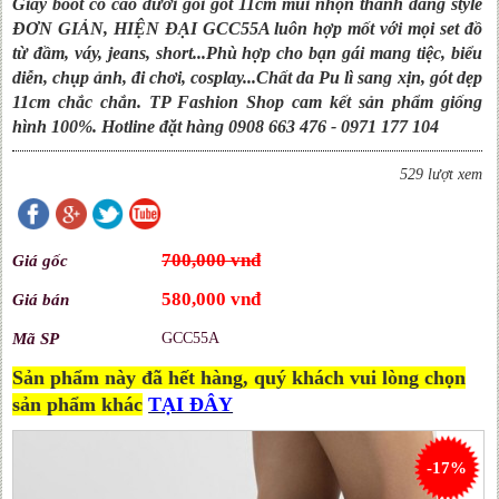
Giày boot cổ cao dưới gối gót 11cm mũi nhọn thanh dáng style
ĐƠN GIẢN, HIỆN ĐẠI GCC55A luôn hợp mốt với mọi set đồ
từ đầm, váy, jeans, short...Phù hợp cho bạn gái mang tiệc, biểu
diễn, chụp ảnh, đi chơi, cosplay...Chất da Pu lì sang xịn, gót dẹp
11cm chắc chắn. TP Fashion Shop cam kết sản phẩm giống
hình 100%. Hotline đặt hàng 0908 663 476 - 0971 177 104
529 lượt xem
700,000 vnđ
Giá gốc
580,000 vnđ
Giá bán
Mã SP
GCC55A
Sản phẩm này đã hết hàng, quý khách vui lòng chọn
sản phẩm khác
TẠI ĐÂY
-17%