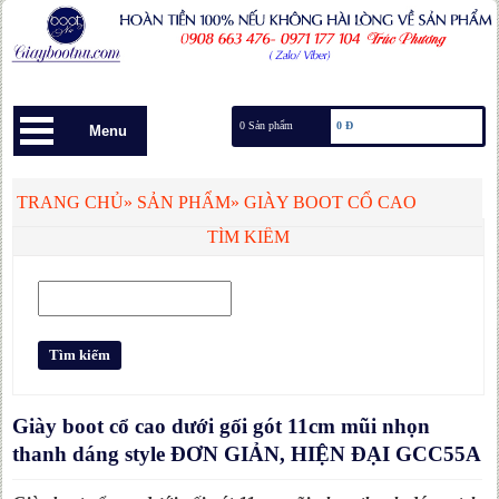
0 Sản phẩm
0 Đ
Menu
TRANG CHỦ
»
SẢN PHẨM
»
GIÀY BOOT CỔ CAO
TÌM KIẾM
Giày boot cổ cao dưới gối gót 11cm mũi nhọn
thanh dáng style ĐƠN GIẢN, HIỆN ĐẠI GCC55A