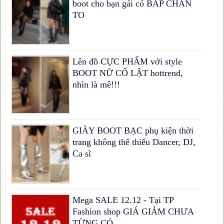
boot cho bạn gái có BẮP CHÂN
TO
Lên đồ CỰC PHẨM với style
BOOT NỮ CỔ LẬT hottrend,
nhìn là mê!!!
GIÀY BOOT BẠC phụ kiện thời
trang không thể thiếu Dancer, DJ,
Ca sĩ
Mega SALE 12.12 - Tại TP
Fashion shop GIÁ GIẢM CHƯA
TỪNG CÓ