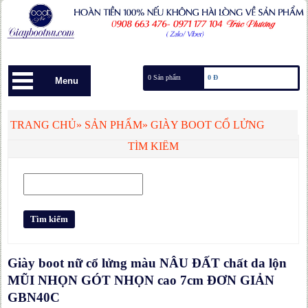
0 Sản phẩm
0 Đ
Menu
TRANG CHỦ
»
SẢN PHẨM
»
GIÀY BOOT CỔ LỬNG
TÌM KIẾM
Giày boot nữ cổ lửng màu NÂU ĐẤT chất da lộn
MŨI NHỌN GÓT NHỌN cao 7cm ĐƠN GIẢN
GBN40C