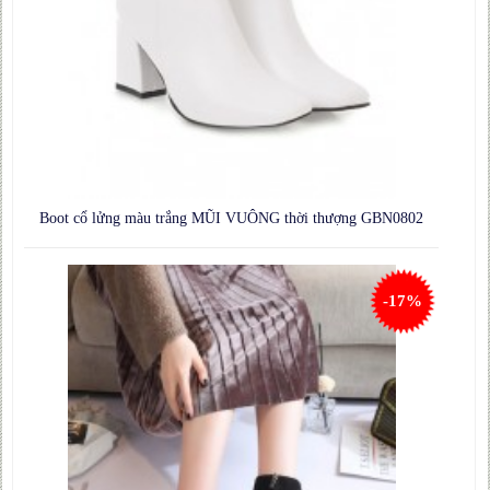
Boot cổ lửng màu trắng MŨI VUÔNG thời thượng GBN0802
-17%