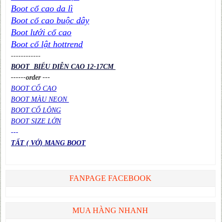
Boot cổ cao da lì
Boot cổ cao buộc dây
Boot lưới cổ cao
Boot cổ lật hottrend
----
----
----
BOOT BIỂU DIỄN CAO 12-17CM
------order ---
BOOT CỔ CAO
BOOT MÀU NEON
BOOT CỔ LÔNG
BOOT SIZE LỚN
---
TẤT ( VỚ) MANG BOOT
FANPAGE FACEBOOK
MUA HÀNG NHANH