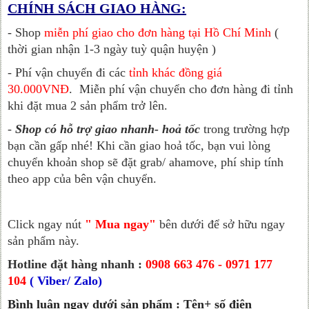
CHÍNH SÁCH GIAO HÀNG:
- Shop
miễn phí giao cho đơn hàng tại Hồ Chí Minh
(
thời gian nhận 1-3 ngày tuỳ quận huyện )
- Phí vận chuyển đi các
tỉnh khác đồng giá
30.000VNĐ
.
Miễn phí vận chuyển cho đơn hàng đi tỉnh
khi đặt mua 2 sản phẩm trở lên.
-
Shop có hỗ trợ giao nhanh- hoả tốc
trong trường hợp
bạn cần gấp nhé! Khi cần giao hoả tốc, bạn vui lòng
chuyển khoản shop sẽ đặt grab/ ahamove, phí ship tính
theo app của bên vận chuyển.
Click ngay nút
" Mua ngay"
bên dưới để sở hữu ngay
sản phẩm này.
Hotline đặt hàng nhanh :
0908 663 476 - 0971 177
104
( Viber/ Zalo)
Bình luận ngay dưới sản phẩm : Tên+ số điện