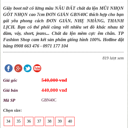
Giày boot nữ cổ lửng màu NÂU ĐẤT chất da lộn MŨI NHỌN
GÓT NHỌN cao 7cm ĐƠN GIẢN GBN40C thích hợp cho bạn
gái yêu phong cách ĐƠN GIẢN, NHẸ NHÀNG, THANH
LỊCH. Bạn có thể phối cùng với nhiều set đồ khác nhau từ
đầm, váy, short, jeans... Chất da lộn mềm cực êm chân. TP
Fashion Shop cam kết sản phẩm giống hình 100%. Hotline đặt
hàng 0908 663 476 - 0971 177 104
819 lượt xem
540,000 vnđ
Giá gốc
440,000 vnđ
Giá bán
Mã SP
GBN40C
Chọn size:
34
35
36
37
38
39
40