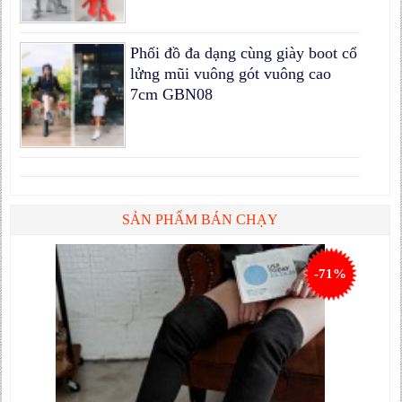
Phối đồ đa dạng cùng giày boot cổ
lửng mũi vuông gót vuông cao
7cm GBN08
SẢN PHẨM BÁN CHẠY
-71%