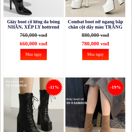
Giày boot cổ lửng da bóng
Combat boot nữ ngang bắp
NHĂN, XẾP LY hottrend
chân cột dây màu TRẮNG
mũi nhọn gót nhọn 11cm
ôm chân GÓT VUÔNG
760,000 vnđ
880,000 vnđ
GBN65A
14CM thời thượng GBN41B
660,000 vnđ
780,000 vnđ
Mua ngay
Mua ngay
-11%
-19%