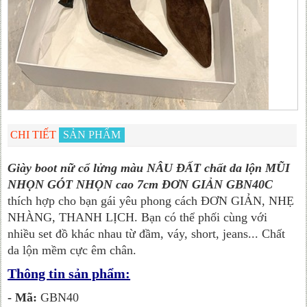
CHI TIẾT
SẢN PHẨM
Giày boot nữ cổ lửng màu NÂU ĐẤT chất da lộn MŨI
NHỌN GÓT NHỌN cao 7cm ĐƠN GIẢN GBN40C
thích hợp cho bạn gái yêu phong cách ĐƠN GIẢN, NHẸ
NHÀNG, THANH LỊCH. Bạn có thể phối cùng với
nhiều set đồ khác nhau từ đầm, váy, short, jeans... Chất
da lộn mềm cực êm chân.
Thông tin sản phẩm:
- Mã:
GBN40