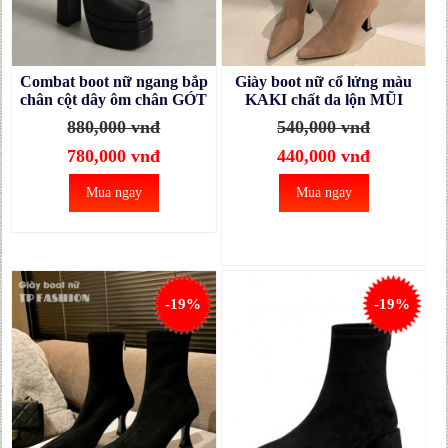
Combat boot nữ ngang bắp
Giày boot nữ cổ lửng màu
chân cột dây ôm chân GÓT
KAKI chất da lộn MŨI
VUÔNG 14CM, MŨI
NHỌN GÓT NHỌN cao
880,000 vnđ
540,000 vnđ
VUÔNG thời thượng
7cm ĐƠN GIẢN GBN40B
GBN41A
780,000 vnđ
440,000 vnđ
Mua ngay
Mua ngay
-19%
-19%