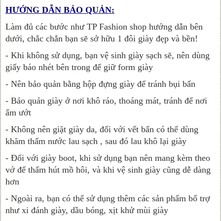
HƯỚNG DẪN BẢO QUẢN:
Làm đủ các bước như TP Fashion shop hướng dẫn bên
dưới, chắc chắn bạn sẽ sở hữu 1 đôi giày đẹp và bền!
- Khi không sử dụng, bạn vệ sinh giày sạch sẽ, nên dùng
giấy báo nhét bên trong để giữ form giày
- Nên bảo quản bằng hộp đựng giày để tránh bụi bẩn
- Bảo quản giày ở nơi khô ráo, thoáng mát, tránh để nơi
ẩm ướt
- Không nên giặt giày da, đối với vết bẩn có thể dùng
khăm thấm nước lau sạch , sau đó lau khô lại giày
- Đối với giày boot, khi sử dụng bạn nên mang kèm theo
vớ để thấm hút mồ hôi, và khi vệ sinh giày cũng dễ dàng
hơn
- Ngoài ra, bạn có thể sử dụng thêm các sản phẩm bổ trợ
như xi đánh giày, dầu bóng, xịt khử mùi giày