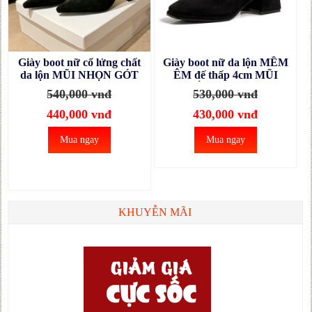
Giày boot nữ cổ lửng chất
Giày boot nữ da lộn MỀM
da lộn MŨI NHỌN GÓT
ÊM đế thấp 4cm MŨI
NHỌN cao 7cm ĐƠN GIẢN
VUÔNG GBN121A
540,000 vnđ
530,000 vnđ
màu đen GBN40A
440,000 vnđ
430,000 vnđ
Mua ngay
Mua ngay
KHUYỄN MÃI