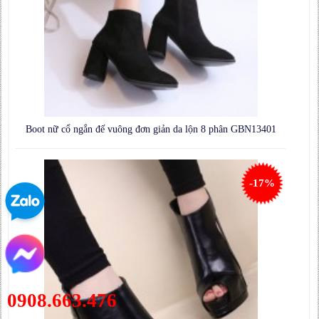
Boot nữ cổ ngắn đế vuông đơn giản da lộn 8 phân GBN13401
-17%
0908.663.476