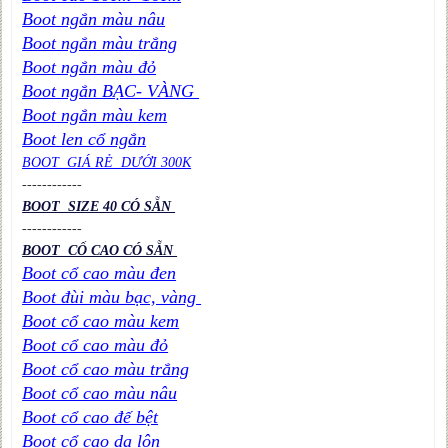
Boot ngắn màu nâu
Boot ngắn màu trắng
Boot ngắn màu đỏ
Boot ngắn BẠC- VÀNG
Boot ngắn màu kem
Boot len cổ ngắn
BOOT GIÁ RẺ DƯỚI 300K
----
----
----
BOOT SIZE 40 CÓ SẴN
----
----
----
BOOT CỔ CAO CÓ SẴN
Boot cổ cao màu đen
Boot đùi màu bạc, vàng
Boot cổ cao màu kem
Boot cổ cao màu đỏ
Boot cổ cao màu trắng
Boot cổ cao màu nâu
Boot cổ cao đế bệt
Boot cổ cao da lộn